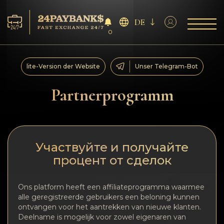
DE
0
Services
lite-Version der Website
Unser Telegram-Bot
Reserven
Partnerprogramm
Für die Partner
Feedback
Участвуйте и получайте
процент от сделок
Regeln
Ons platform heeft een affiliateprogramma waarmee
AML/CFT
alle geregistreerde gebruikers een beloning kunnen
ontvangen voor het aantrekken van nieuwe klanten.
Deelname is mogelijk voor zowel eigenaren van