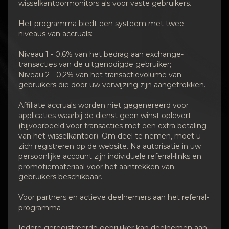
Vertraulichkeit
wisselkantoormonitors als voor vaste gebruikers.
Het programma biedt een systeem met twee
Kontakte
niveaus van accruals:
Wiki
Niveau 1 - 0,6% van het bedrag aan exchange-
transacties van de uitgenodigde gebruiker;
Niveau 2 - 0,2% van het transactievolume van
FAQ
gebruikers die door uw verwijzing zijn aangetrokken.
Affiliate accruals worden niet gegenereerd voor
Ruf
applicaties waarbij de dienst geen winst oplevert
(bijvoorbeeld voor transacties met een extra betaling
Standortkarte
van het wisselkantoor). Om deel te nemen, moet u
zich registreren op de website. Na autorisatie in uw
persoonlijke account zijn individuele referral-links en
promotiemateriaal voor het aantrekken van
gebruikers beschikbaar.
Voor partners en actieve deelnemers aan het referral-
programma
Iedere geregistreerde gebruiker kan deelnemen aan