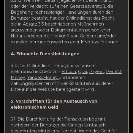
3.3.12. Wenn ein Bedarf jeglicher Art besteht und /
oder der Verdacht auf einen Gesetzesverstoß, die
Begehung rechtswidriger Handlungen durch den
Benutzer besteht, hat der Onlinedienst das Recht,
die in Absatz 3.3 beschriebenen Maßnahmen
anzuwenden /oder Dokumentation persönlicher
Natur und/oder die Herkunft von Geldern und/oder
digitalen Vermögenswerten oder Kryptowährungen.
4. Erbrachte Dienstleistungen
4.1. Der Onlinedienst 24paybanks tauscht
elektronisches Geld von
Bitcoin
,
Qiwi
,
Payeer
,
Perfect
Money
,
Yandex.Money
und anderen
Zahlungssystemen mit Bankinstituten aus, deren
Liste auf der Website bereitgestellt wird;
5. Vorschriften für den Austausch von
elektronischem Geld
5.1. Die Durchführung der Transaktion beginnt,
nachdem der Benutzer die für den Umtausch
bestimmten Mittel erhalten hat. Wenn das Geld für