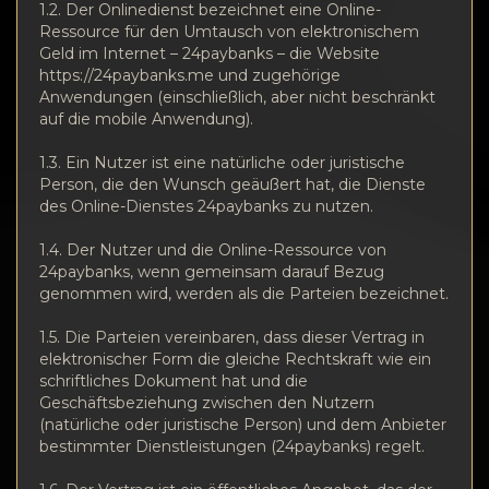
Vertraulichkeit
1.2. Der Onlinedienst bezeichnet eine Online-
Ressource für den Umtausch von elektronischem
Kontakte
Geld im Internet – 24paybanks – die Website
https://24paybanks.me und zugehörige
Anwendungen (einschließlich, aber nicht beschränkt
Wiki
auf die mobile Anwendung).
1.3. Ein Nutzer ist eine natürliche oder juristische
FAQ
Person, die den Wunsch geäußert hat, die Dienste
des Online-Dienstes 24paybanks zu nutzen.
Ruf
1.4. Der Nutzer und die Online-Ressource von
24paybanks, wenn gemeinsam darauf Bezug
Standortkarte
genommen wird, werden als die Parteien bezeichnet.
1.5. Die Parteien vereinbaren, dass dieser Vertrag in
elektronischer Form die gleiche Rechtskraft wie ein
schriftliches Dokument hat und die
Geschäftsbeziehung zwischen den Nutzern
(natürliche oder juristische Person) und dem Anbieter
bestimmter Dienstleistungen (24paybanks) regelt.