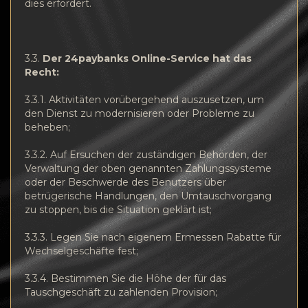
dies erfordert.
3.3.
Der 24paybanks Online-Service hat das
Recht:
3.3.1. Aktivitäten vorübergehend auszusetzen, um
den Dienst zu modernisieren oder Probleme zu
beheben;
3.3.2. Auf Ersuchen der zuständigen Behörden, der
Verwaltung der oben genannten Zahlungssysteme
oder der Beschwerde des Benutzers über
betrügerische Handlungen, den Umtauschvorgang
zu stoppen, bis die Situation geklärt ist;
3.3.3. Legen Sie nach eigenem Ermessen Rabatte für
Wechselgeschäfte fest;
3.3.4. Bestimmen Sie die Höhe der für das
Tauschgeschäft zu zahlenden Provision;