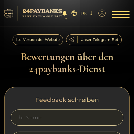
DE
0
Services
lite-Version der Website
Unser Telegram-Bot
Reserven
Bewertungen über den
24paybanks-Dienst
Für die Partner
Feedback
Feedback schreiben
Regeln
AML/CFT