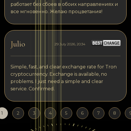
работает без сбоев в обоих направлениях и
все мгновенно. Желаю процветания!
Julio
29 July 2026, 20:34
Simple, fast, and clear exchange rate for Tron
cryptocurrency. Exchange is available, no
problems. I just need a simple and clear
service. Confirmed.
1
2
3
4
5
6
7
8