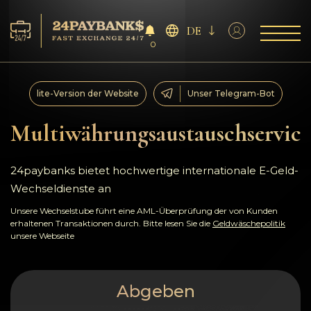
DE
0
Services
lite-Version der Website
Unser Telegram-Bot
Reserven
Multiwährungsaustauschservice
Für die Partner
24paybanks bietet hochwertige internationale E-Geld-
Wechseldienste an
Feedback
Unsere Wechselstube führt eine AML-Überprüfung der von Kunden
erhaltenen Transaktionen durch. Bitte lesen Sie die
Geldwäschepolitik
Regeln
unsere Webseite
AML/CFT
Abgeben