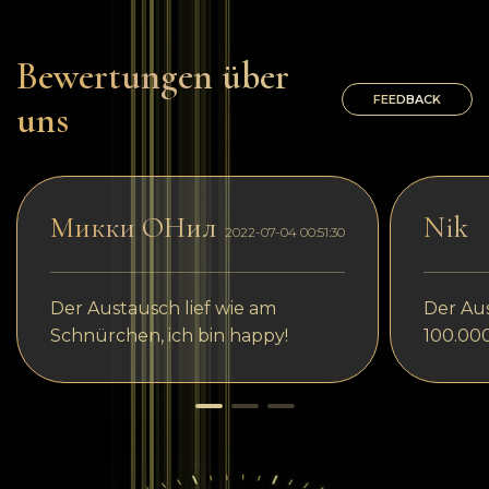
Bewertungen über
FEEDBACK
uns
Микки ОНил
Nik
2022-07-04 00:51:30
Der Austausch lief wie am
Der Aus
Schnürchen, ich bin happy!
100.00