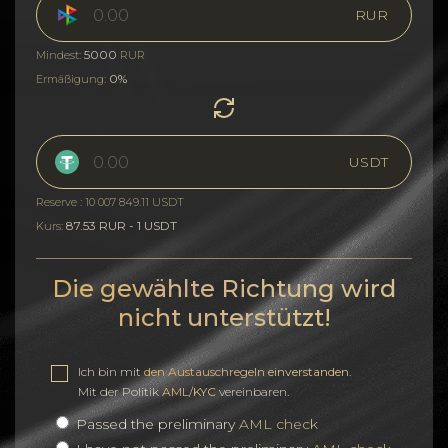
RUR
5000
Mindest:
RUR
0%
Ermäßigung:
USDT
Reserve : 10 007 849.11 USDT
87.53 RUR - 1 USDT
Kurs:
Die gewählte Richtung wird
nicht unterstützt!
Ich bin mit
den Austauschregeln einverstanden
.
Mit der Politik
AML/KYC
vereinbaren.
Passed the preliminary
AML check