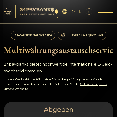
DE
0
Services
lite-Version der Website
Unser Telegram-Bot
Reserven
Multiwährungsaustauschservice
Für die Partner
24paybanks bietet hochwertige internationale E-Geld-
Wechseldienste an
Feedback
Unsere Wechselstube führt eine AML-Überprüfung der von Kunden
erhaltenen Transaktionen durch. Bitte lesen Sie die
Geldwäschepolitik
Regeln
unsere Webseite
AML/CFT
Abgeben