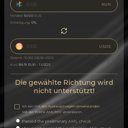
RUR
5000
Mindest:
RUR
0%
Ermäßigung:
USDS
Reserve : 10 002 536.56 USDS
86.19 RUR - 1 USDS
Kurs:
Die gewählte Richtung wird
nicht unterstützt!
Ich bin mit
den Austauschregeln einverstanden
.
Mit der Politik
AML/KYC
vereinbaren.
Passed the preliminary
AML check