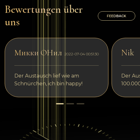
Bewertungen über
FEEDBACK
uns
Микки ОНил
Nik
2022-07-04 00:51:30
Der Austausch lief wie am
Der Aus
Schnürchen, ich bin happy!
100.00