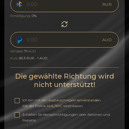
RUR
0%
Ermäßigung:
AUD
71
Mindest:
AUD
65.3 RUR - 1 AUD
Kurs:
Die gewählte Richtung wird
nicht unterstützt!
Ich bin mit
den Austauschregeln einverstanden
.
Mit der Politik
AML/KYC
vereinbaren.
Erhalten Sie Benachrichtigungen über Aktionen und
Rabatte