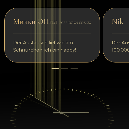
Микки ОНил
Nik
2022-07-04 00:51:30
Der Austausch lief wie am
Der Aus
Schnürchen, ich bin happy!
100.00