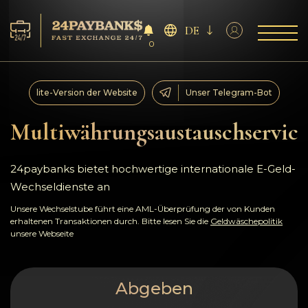
DE
0
Services
lite-Version der Website
Unser Telegram-Bot
Reserven
Multiwährungsaustauschservice
Für die Partner
24paybanks bietet hochwertige internationale E-Geld-
Wechseldienste an
Feedback
Unsere Wechselstube führt eine AML-Überprüfung der von Kunden
erhaltenen Transaktionen durch. Bitte lesen Sie die
Geldwäschepolitik
Regeln
unsere Webseite
AML/CFT
Abgeben