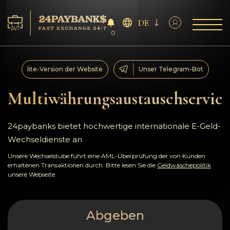
DE
0
Services
lite-Version der Website
Unser Telegram-Bot
Reserven
Multiwährungsaustauschservice
Für die Partner
24paybanks bietet hochwertige internationale E-Geld-
Wechseldienste an
Feedback
Unsere Wechselstube führt eine AML-Überprüfung der von Kunden
erhaltenen Transaktionen durch. Bitte lesen Sie die
Geldwäschepolitik
Regeln
unsere Webseite
AML/CFT
Abgeben