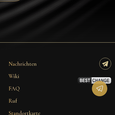
Tezos
Avalanche (AVAX)
Uniswap (UNI)
Jupiter (JUP)
Starknet (STRK)
AML Check
Nachrichten
Wiki
FAQ
Ruf
Standortkarte