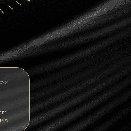
Dogecoin
Dash
Solana
Polygon (POL)
Ethereum classic (ETC)
Cardano (ADA)
Bitcoin Cash
07-04
Bitcoin SV (BSV)
0
Arbitrum
Optimism (OP)
 am
ppy!
Cosmos (ATOM)