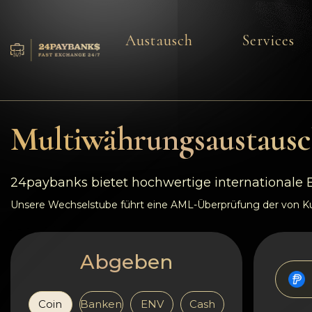
Austausch
Services
Services
Reserven
Multiwährungsaustausc
Für die Partner
24paybanks bietet hochwertige internationale
Feedback
Unsere Wechselstube führt eine AML-Überprüfung der von Kun
Regeln
Abgeben
AML/CFT
Coin
Banken
ENV
Cash