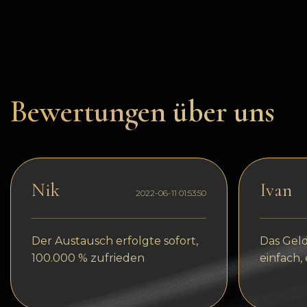
Dogecoin
Dash
Solana
Polygon (POL)
Bewertungen über uns
Ethereum classic (ETC)
Cardano (ADA)
Bitcoin Cash
Nik
Ivan
2022-06-11 01:53:50
Bitcoin SV (BSV)
Arbitrum
Der Austausch erfolgte sofort,
Das Geld
Optimism (OP)
100.000 % zufrieden
einfach,
Cosmos (ATOM)