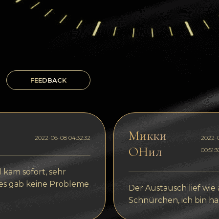
FEEDBACK
Микки
2022-06-08 04:32:32
2022-
ОНил
00:51:3
 kam sofort, sehr
 es gab keine Probleme
Der Austausch lief wie
Schnürchen, ich bin ha