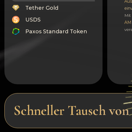
Aus
Tether Gold
ein
Mit 
USDS
AM
ver
Paxos Standard Token
Monero
Tron
Litecoin
GRAM
Notcoin (NOT)
BNB BEP20
Schneller Tausch vo
Stellar
Ripple