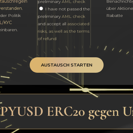
tauschregeln
Benachricht
preliminary
AML check
verstanden
.
über Aktion
I have not passed the
der Politik
Rabatte
preliminary
AML check
L/KYC
and accept all
associated
einbaren.
risks, as well as the terms
of refund
AUSTAUSCH STARTEN
n PYUSD ERC20 gegen U