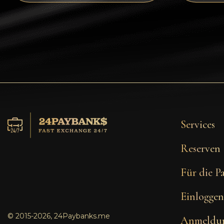
Tezos
Avalanche (AVAX)
Uniswap (UNI)
Jupiter (JUP)
Services
Reserven
Für die P
Einloggen
© 2015-2026, 24Paybanks.me
Anmeldu