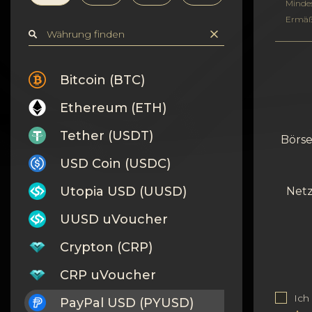
Vertraulichkeit
Minde
Ermäß
Kontakte
Wiki
Bitcoin (BTC)
Ethereum (ETH)
FAQ
Tether (USDT)
Börse
Ruf
USD Coin (USDC)
Standortkarte
Utopia USD (UUSD)
Netz
UUSD uVoucher
Crypton (CRP)
CRP uVoucher
Ich
PayPal USD (PYUSD)