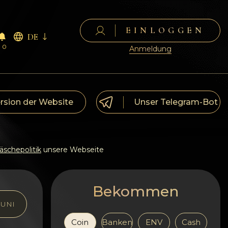
EINLOGGEN
DE
0
Anmeldung
ersion der Website
Unser Telegram-Bot
schepolitik
unsere Webseite
Bekommen
UNI
Coin
Banken
ENV
Cash