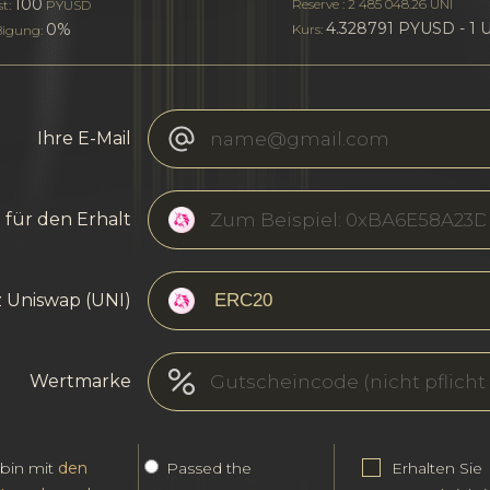
100
Reserve : 2 485 048.26 UNI
st:
PYUSD
4.328791 PYUSD - 1 
0%
Kurs:
igung:
Ihre E-Mail
 für den Erhalt
 Uniswap (UNI)
Wertmarke
 bin mit
den
Passed the
Erhalten Sie