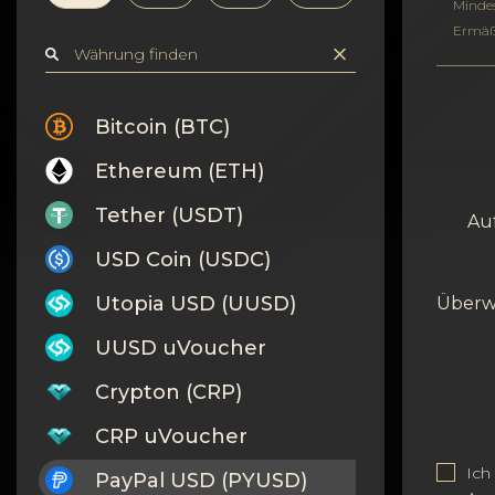
Vertraulichkeit
Minde
Ermäß
Kontakte
Wiki
Bitcoin (BTC)
Ethereum (ETH)
FAQ
Tether (USDT)
Au
Ruf
USD Coin (USDC)
Standortkarte
Utopia USD (UUSD)
Überw
UUSD uVoucher
Crypton (CRP)
CRP uVoucher
Ich
PayPal USD (PYUSD)