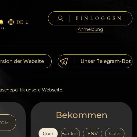
EINLOGGEN
DE
0
Anmeldung
ersion der Website
Unser Telegram-Bot
schepolitik
unsere Webseite
Bekommen
TOM
Coin
Banken
ENV
Cash