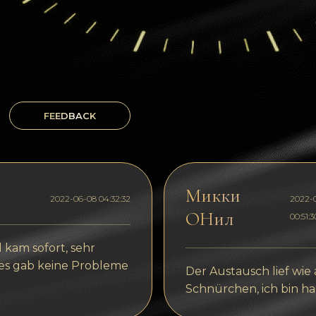
FEEDBACK
Микки
2022-06-08 04:32:32
2022-
ОНил
00:51:3
 kam sofort, sehr
 es gab keine Probleme
Der Austausch lief wie
Schnürchen, ich bin ha