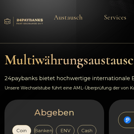
Austausch
Services
Services
Reserven
Multiwährungsaustausc
Für die Partner
24paybanks bietet hochwertige internationale
Feedback
Unsere Wechselstube führt eine AML-Überprüfung der von Kun
Regeln
Abgeben
AML/CFT
Coin
Banken
ENV
Cash