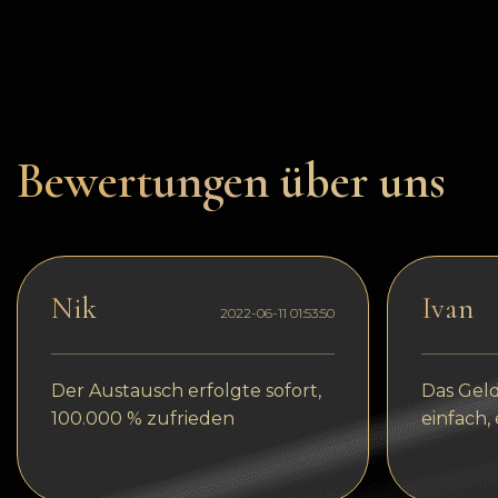
Dogecoin
Dash
Solana
Polygon (POL)
Bewertungen über uns
Ethereum classic (ETC)
Cardano (ADA)
Bitcoin Cash
Nik
Ivan
2022-06-11 01:53:50
Bitcoin SV (BSV)
Arbitrum
Der Austausch erfolgte sofort,
Das Geld
Optimism (OP)
100.000 % zufrieden
einfach,
Cosmos (ATOM)