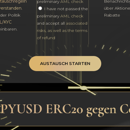
tauschregeln
Benachricht
preliminary
AML check
verstanden
.
über Aktion
I have not passed the
der Politik
Rabatte
preliminary
AML check
L/KYC
and accept all
associated
einbaren.
risks, as well as the terms
of refund
AUSTAUSCH STARTEN
on PYUSD ERC20 gegen