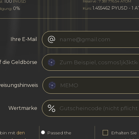
100
Reserve : 7 381 776.54 ATOM
st:
PYUSD
1.455462 PYUSD - 1 
0%
Kurs:
igung:
Ihre E-Mail
f die Geldbörse
eisungshinweis
Wertmarke
 bin mit
den
Passed the
Erhalten Sie