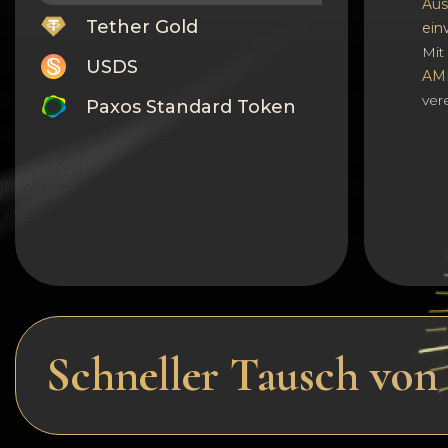
Aus
Tether Gold
ein
Mit 
USDS
AM
ver
Paxos Standard Token
Monero
Tron
Litecoin
GRAM
Notcoin (NOT)
BNB BEP20
Schneller Tausch v
Stellar
Ripple