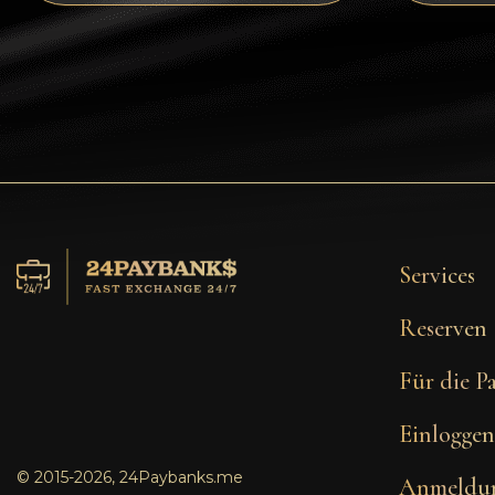
Tezos
Avalanche (AVAX)
Uniswap (UNI)
Jupiter (JUP)
Services
Reserven
Für die P
Einloggen
© 2015-2026, 24Paybanks.me
Anmeldu