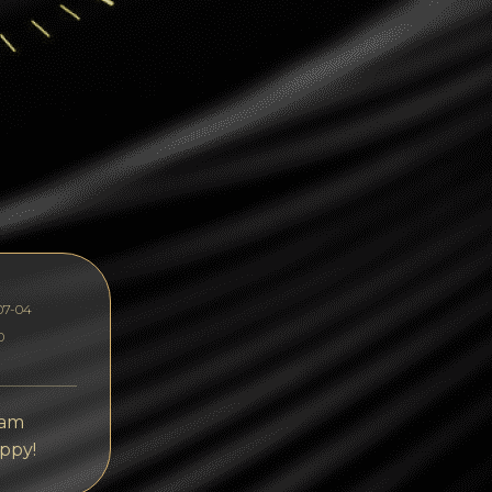
Dogecoin
Dash
Solana
Polygon (POL)
Ethereum classic (ETC)
Cardano (ADA)
Bitcoin Cash
07-04
Bitcoin SV (BSV)
0
Arbitrum
Optimism (OP)
 am
ppy!
Cosmos (ATOM)