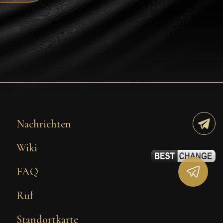
Tezos
Avalanche (AVAX)
Uniswap (UNI)
Jupiter (JUP)
Starknet (STRK)
AML Check
Nachrichten
Wiki
FAQ
Ruf
Standortkarte