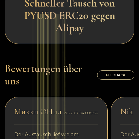
Schneller Tausch von
PYUSD ERC20 gegen
Alipay
Bewertungen über
FEEDBACK
uns
Микки ОНил
Nik
2022-07-04 00:51:30
Der Austausch lief wie am
Der Aus