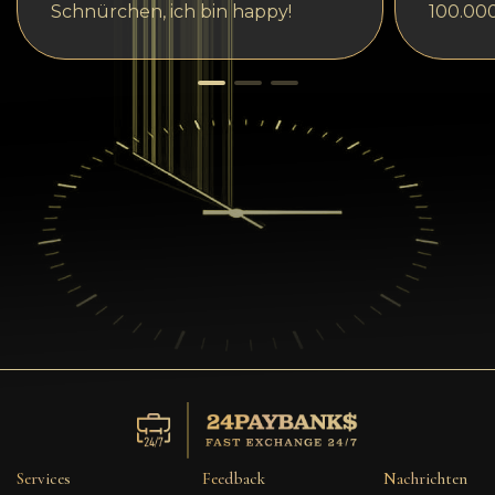
Schnürchen, ich bin happy!
100.00
Services
Feedback
Nachrichten