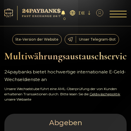
DE
0
Services
lite-Version der Website
Unser Telegram-Bot
Reserven
Multiwährungsaustauschservice
Für die Partner
24paybanks bietet hochwertige internationale E-Geld-
Wechseldienste an
Feedback
Unsere Wechselstube führt eine AML-Überprüfung der von Kunden
erhaltenen Transaktionen durch. Bitte lesen Sie die
Geldwäschepolitik
Regeln
unsere Webseite
AML/CFT
Abgeben