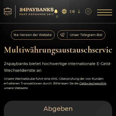
DE
0
Services
lite-Version der Website
Unser Telegram-Bot
Reserven
Multiwährungsaustauschservice
Für die Partner
24paybanks bietet hochwertige internationale E-Geld-
Wechseldienste an
Feedback
Unsere Wechselstube führt eine AML-Überprüfung der von Kunden
erhaltenen Transaktionen durch. Bitte lesen Sie die
Geldwäschepolitik
Regeln
unsere Webseite
AML/CFT
Abgeben