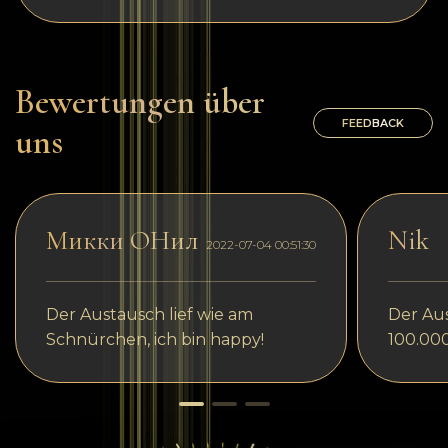
Bewertungen über
FEEDBACK
uns
Микки ОНил
Nik
2022-07-04 00:51:30
Der Austausch lief wie am
Der Aus
Schnürchen, ich bin happy!
100.00