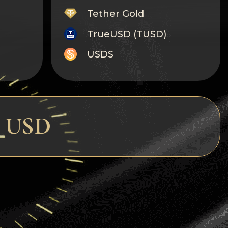
Tether Gold
TrueUSD (TUSD)
USDS
Monero
Tron
Litecoin
d USD
GRAM
Notcoin (NOT)
BNB BEP20
Stellar
Ripple