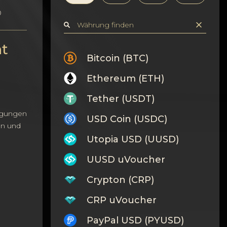
D
ht
Bitcoin (BTC)
Ethereum (ETH)
Tether (USDT)
igungen
USD Coin (USDC)
en und
Utopia USD (UUSD)
UUSD uVoucher
Crypton (CRP)
CRP uVoucher
PayPal USD (PYUSD)