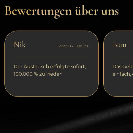
Dogecoin
Bewertungen über uns
Dash
Solana
Polygon (POL)
Nik
Ivan
2022-06-11 01:53:50
Ethereum classic (ETC)
Cardano (ADA)
Der Austausch erfolgte sofort,
Das Geld
100.000 % zufrieden
einfach,
Bitcoin Cash
Bitcoin SV (BSV)
Arbitrum
Optimism (OP)
Cosmos (ATOM)