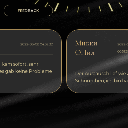
FEEDBACK
Микки
2022-06-08 04:32:32
2022-
ОНил
00:51:3
 kam sofort, sehr
 es gab keine Probleme
Der Austausch lief wie
Schnürchen, ich bin ha