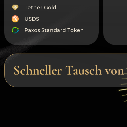
Tether Gold
USDS
Paxos Standard Token
Monero
Tron
Litecoin
Schneller Tausch vo
GRAM
Notcoin (NOT)
BNB BEP20
Stellar
Ripple