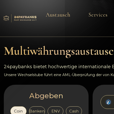
Austausch
Services
Services
Reserven
Multiwährungsaustausc
Für die Partner
24paybanks bietet hochwertige internationale
Feedback
Unsere Wechselstube führt eine AML-Überprüfung der von Kun
Regeln
Abgeben
AML/CFT
Coin
Banken
ENV
Cash