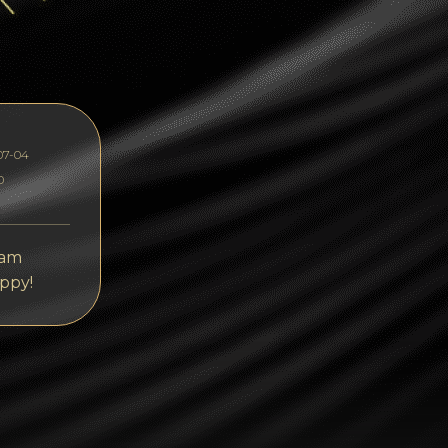
Dogecoin
Dash
Solana
Polygon (POL)
07-04
Ethereum classic (ETC)
0
Cardano (ADA)
Bitcoin Cash
 am
ppy!
Bitcoin SV (BSV)
Arbitrum
Optimism (OP)
Cosmos (ATOM)