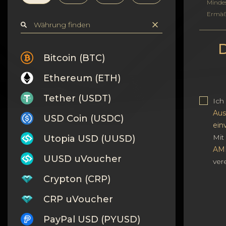
Vertraulichkeit
Minde
Ermäß
Kontakte
D
Wiki
Bitcoin (BTC)
Ethereum (ETH)
FAQ
Tether (USDT)
Ich
Ruf
Aus
USD Coin (USDC)
ein
Standortkarte
Mit 
Utopia USD (UUSD)
AM
UUSD uVoucher
ver
Crypton (CRP)
CRP uVoucher
PayPal USD (PYUSD)