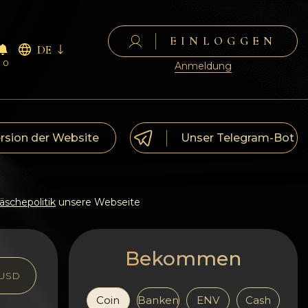
EINLOGGEN
DE
0
Anmeldung
ersion der Website
Unser Telegram-Bot
schepolitik
unsere Webseite
Bekommen
USD
Coin
Banken
ENV
Cash