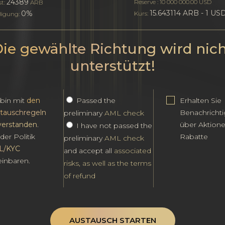
24389
Reserve : 10 000 000.00 USD
st:
ARB
15.643114 ARB - 1 US
0%
Kurs:
igung:
ie gewählte Richtung wird nic
unterstützt!
 bin mit
den
Passed the
Erhalten Sie
tauschregeln
Benachricht
preliminary
AML check
verstanden
.
über Aktion
I have not passed the
der Politik
Rabatte
preliminary
AML check
L/KYC
and accept all
associated
einbaren.
risks, as well as the terms
of refund
AUSTAUSCH STARTEN