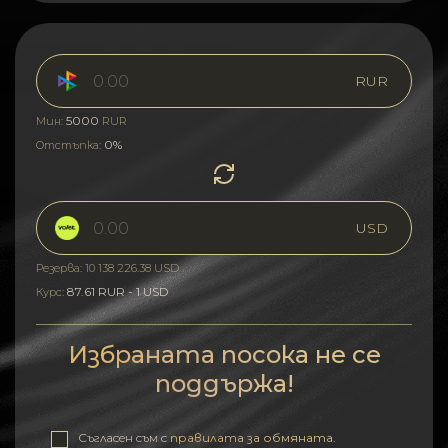
RUR
5000
Мин:
RUR
0%
Отстъпка:
USD
Резерва: 10 138 226.38 USD
87.61 RUR - 1 USD
Курс:
Избраната посока не се
поддържа!
Съгласен съм с
правилата за обмяната
.