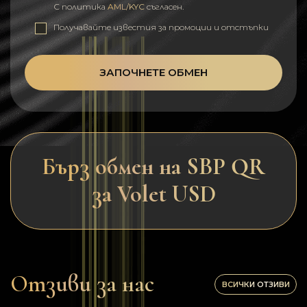
С политика
AML/KYC
съгласен.
Получавайте известия за промоции и отстъпки
ЗАПОЧНЕТЕ ОБМЕН
Бърз обмен на SBP QR
за Volet USD
Отзиви за нас
ВСИЧКИ ОТЗИВИ