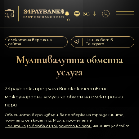
BG
0
Услуга
олекотена версия на
Нашия бот в
сайта
Telegram
Резерва
Мултивалутна обменна
услуга
За партньорите
Отзиви
24paybanks предлага висококачествени
международни услуги за обмен на електронни
Правила
пари
Обменното бюро извършва проверка на транзакциите,
AML/CFT
получени от клиенти. Моля, прочетете
Политика за борба с изпирането на пари
нашият уебсайт