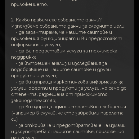
Поверителност
приложението.
Контакти
2. Какво правим със събраните данни?
Използваме събраните данни за следните цели:
Wiki
• да гарантираме, че нашите сайтове и
приложения функционират и Ви предоставят
информация и услуги;
FAQ
• да Ви предоставим услуги за техническа
поддръжка;
• за вътрешен анализ и изследвания за
Репутация
подобряване на нашите сайтове и други
продукти и услуги;
Карта на сайта
• да ви изпраща маркетингова информация за
услуги, оферти и продукти за услуги, но само до
степента, разрешена от приложимото
законодателство;
• да ви изпраща административни съобщения
(например в случай, че сте забравили паролата
си);
• за откриване и предотвратяване на измами
и злоупотреба с нашите сайтове, приложения
или услуги.