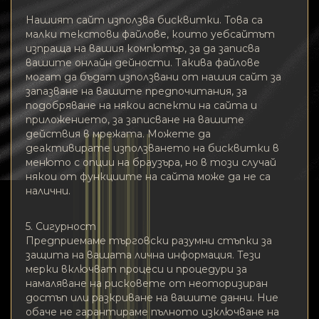
Нашият сайт използва бисквитки. Това са
малки текстови файлове, които уебсайтът
изпраща на вашия компютър, за да записва
вашите онлайн дейности. Такива файлове
могат да бъдат използвани от нашия сайт за
запазване на вашите предпочитания, за
подобряване на някои аспекти на сайта и
приложението, за записване на вашите
действия в мрежата. Можете да
деактивирате използването на бисквитки в
менюто с опции на браузъра, но в този случай
някои от функциите на сайта може да не са
налични.
5. Сигурност
Предприемаме търговски разумни стъпки за
защита на вашата лична информация. Тези
мерки включват процеси и процедури за
намаляване на рисковете от неоторизиран
достъп или разкриване на вашите данни. Ние
обаче не гарантираме пълното изключване на