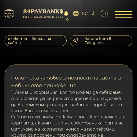
BG
0
Услуга
олекотена версия на
Нашия бот в
сайта
Telegram
Резерва
За партньорите
Политика за поверителност на сайта и
Отзиви
мобилното приложение
1. Лична информация, която можем да събираме.
Ако искате да се регистрирате при нас, може
Правила
да ви помолим да предоставите подробности
като вашия имейл адрес.
Сайтът съхранява такива данни като номер на
AML/CFT
картата, акаунт, име на собственика, дата на
изтичане на картата, номер на портфейла,
които са посочени при създаването на