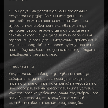
3. Кой друг има достъп до вашите данни?
Услугата не разкрива личните данни на
потребителя на трети страни. Само при
изключителни обстоятелства можем да
разкрием вашите лични данни по искане на
закона, както и с цел да защитим себе си или
трети лица от щети и незаконни действия. В
случай на продажба или преструктуриране на
нашия бизнес, вашите данни могат да бъдат
прехвърлени заедно с него.
4. Бисквитки
Услугата има право да използва системи за
събиране на данни и системи за анализ на
трети страни (трети страни) на уебсайта с
цел подобряване на предоставяните услуги и
качеството на уебсайта. Данните, събрани от
такива системи, се използват от тях в
съответствие с техните разпоредби.