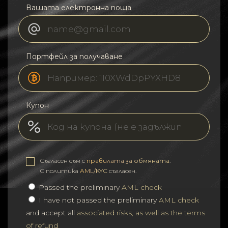
Вашата електронна поща
Портфейл за получаване
Купон
Съгласен съм с
правилата за обмяната
.
С политика
AML/KYC
съгласен.
Passed the preliminary
AML check
I have not passed the preliminary
AML check
and accept all
associated risks, as well as the terms
of refund