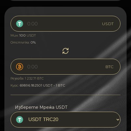
USDT
100
Мин:
USDT
0%
Отстъпка:
BTC
Резерва: 1 232.71 BTC
69896.182501 USDT - 1 BTC
Курс:
Изберете Мрежа USDT