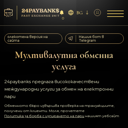
BG
0
Услуга
олекотена версия на
Нашия бот в
сайта
Telegram
Резерва
Мултивалутна обменна
услуга
За партньорите
Отзиви
24paybanks предлага висококачествени
международни услуги за обмен на електронни
Правила
пари
Обменното бюро извършва проверка на транзакциите,
AML/CFT
получени от клиенти. Моля, прочетете
Политика за борба с изпирането на пари
нашият уебсайт