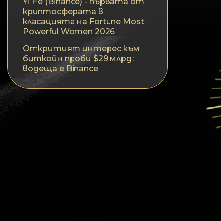
Yi He (Binance) - първата от
криптосферата в
класацията на Fortune Most
Powerful Women 2026
Откритият интерес към
биткойн проби $29 млрд:
водеща е Binance