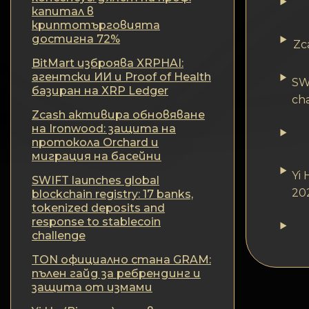
Поверителност
капитал в
криптотърговията
Контакти
достигна 72%
Zc
BitMart изброява XRPHAI:
Wiki
агентски ИИ и Proof of Health
SWI
базиран на XRP Ledger
ch
FAQ
Zcash активира обновяване
на Ironwood: защита на
протокола Orchard и
Репутация
миграция на басейни
Yi
SWIFT launches global
Карта на сайта
20
blockchain registry: 17 banks,
tokenized deposits and
response to stablecoin
challenge
TON официално стана GRAM:
пълен гайд за ребрендинг и
защита от измами