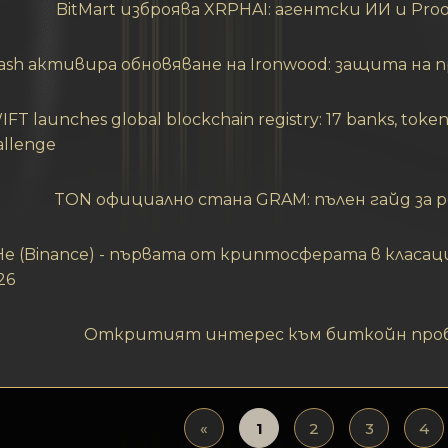
BitMart изброява XRPHAI: агентски ИИ и Proo
ash активира обновяване на Ironwood: защита на 
FT launches global blockchain registry: 17 banks, token
allenge
TON официално стана GRAM: пълен гайд за
 He (Binance) - първата от криптосферата в класа
26
Откритият интерес към биткойн проби 
«
1
2
3
4