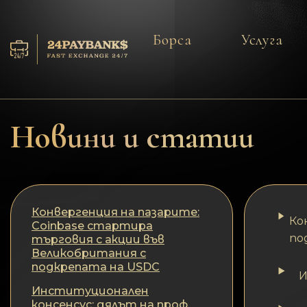
Борса
Услуга
Услуга
Резерва
Новини и статии
За партньорите
Отзиви
Конвергенция на пазарите:
Ко
Coinbase стартира
Правила
по
търговия с акции във
Великобритания с
AML/CFT
подкрепата на USDC
И
Институционален
консенсус: дялът на проф.