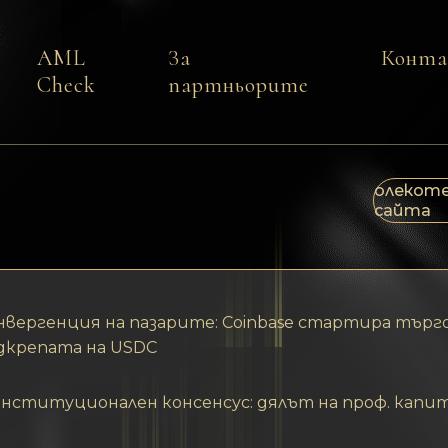
AML
За
Конт
Check
партньорите
олекоте
сайта
нвергенция на пазарите: Coinbase стартира търг
дкрепата на USDC
нституционален консенсус: дялът на проф. кап