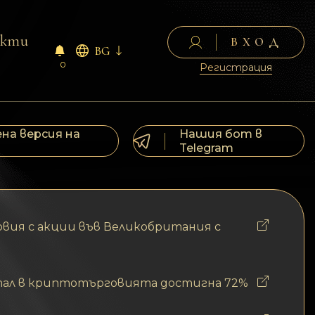
акти
ВХОД
BG
0
Регистрация
на версия на
Нашия бот в
Telegram
овия с акции във Великобритания с
итал в криптотърговията достигна 72%