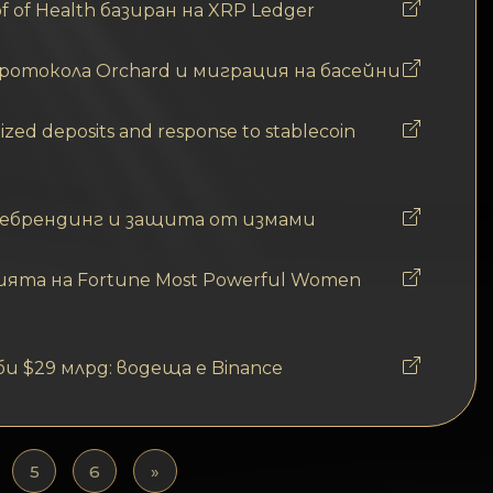
f of Health базиран на XRP Ledger
протокола Orchard и миграция на басейни
ized deposits and response to stablecoin
 ребрендинг и защита от измами
цията на Fortune Most Powerful Women
$29 млрд: водеща е Binance
5
6
»