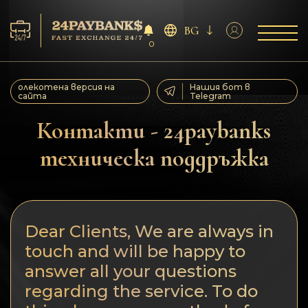
BG
0
Услуга
олекотена версия на
Нашия бот в
сайта
Telegram
Резерва
Контакти - 24paybanks
техническа поддръжка
За партньорите
Отзиви
Dear Clients, We are always in
Правила
touch and will be happy to
AML/CFT
answer all your questions
regarding the service. To do