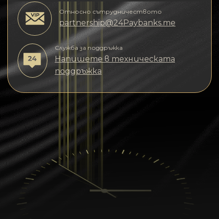
Относно сътрудничеството
partnership@24Paybanks.me
Служба за поддръжка
Напишете в техническата
поддръжка