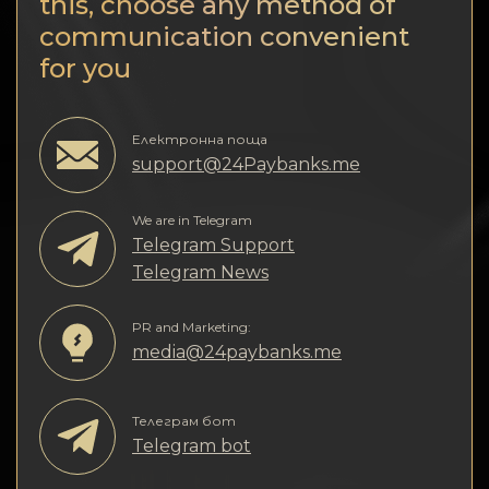
Поверителност
this, choose any method of
communication convenient
Контакти
for you
Wiki
Електронна поща
support@24Paybanks.me
FAQ
We are in Telegram
Репутация
Telegram Support
Telegram News
Карта на сайта
PR and Marketing:
media@24paybanks.me
Телеграм бот
Telegram bot