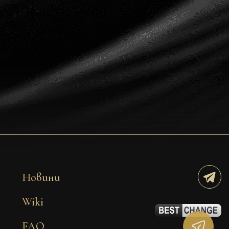
Dogecoin
Dash
Solana
Polygon (POL)
Ethereum classic (ETC)
Cardano (ADA)
Bitcoin Cash
Bitcoin SV (BSV)
Arbitrum
Новини
Optimism (OP)
Wiki
Cosmos (ATOM)
FAQ