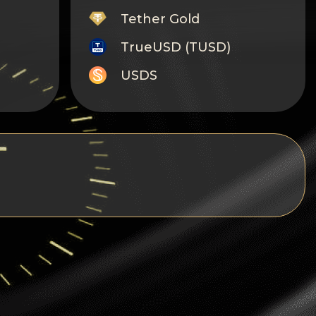
Tether Gold
TrueUSD (TUSD)
USDS
Monero
Tron
Litecoin
GRAM
Notcoin (NOT)
BNB BEP20
Stellar
Ripple