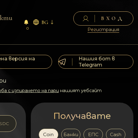
акти
ВХОД
BG
0
Регистрация
на версия на
Нашия бот в
Telegram
ри
ба с изпирането на пари
нашият уебсайт
Получавате
SDC
Coin
Банки
ЕПС
Cash