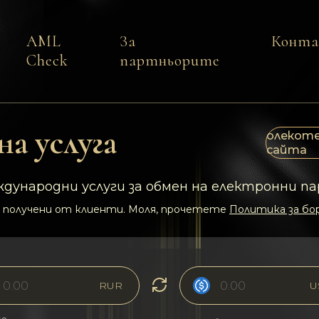
AML
За
Конт
Check
партньорите
а услуга
олекоте
сайта
дународни услуги за обмен на електронни па
 получени от клиенти. Моля, прочетете
Политика за бор
RUR
U