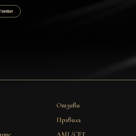
ТЗИВИ
Отзиви
Правила
рите
AML/CFT