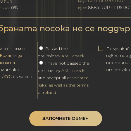
50
Резерва: 10 001 887.89 USDC
RUR
86.64 RUR - 1 USDC
0%
Курс:
ъпка:
браната посока не се поддър
ласен съм с
Passed the
Получавай
вилата за
известия з
preliminary
AML check
мяната
.
промоции 
I have not passed the
политика
отстъпки
preliminary
AML check
L/KYC
съгласен.
and accept all
associated
risks, as well as the terms
of refund
ЗАПОЧНЕТЕ ОБМЕН