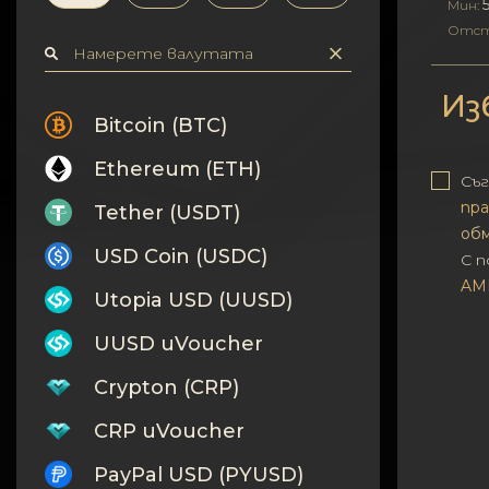
Поверителност
Мин:
Отст
Контакти
Из
Wiki
Bitcoin (BTC)
Ethereum (ETH)
FAQ
Съг
пра
Tether (USDT)
Репутация
об
USD Coin (USDC)
С 
Карта на сайта
AM
Utopia USD (UUSD)
UUSD uVoucher
Crypton (CRP)
CRP uVoucher
PayPal USD (PYUSD)