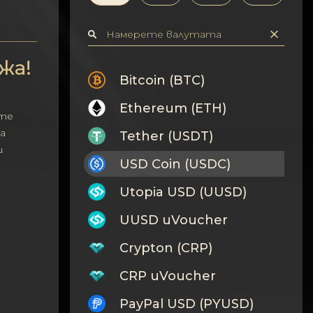
жа!
Bitcoin (BTC)
Ethereum (ETH)
те
а
Tether (USDT)
и
USD Coin (USDC)
Utopia USD (UUSD)
UUSD uVoucher
Crypton (CRP)
CRP uVoucher
PayPal USD (PYUSD)