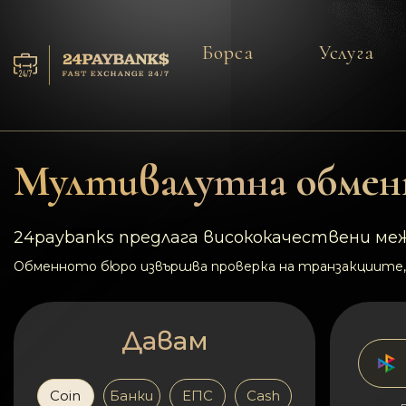
Борса
Услуга
Услуга
Резерва
Мултивалутна обменн
За партньорите
24paybanks предлага висококачествени меж
Отзиви
Обменното бюро извършва проверка на транзакциите,
Правила
Давам
AML/CFT
Coin
Банки
ЕПС
Cash