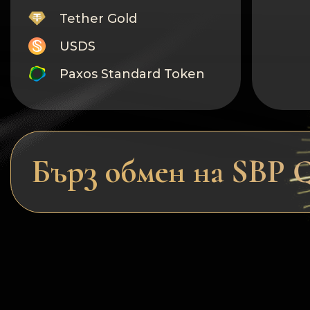
Tether Gold
USDS
Paxos Standard Token
Monero
Tron
Litecoin
Бърз обмен на SBP
GRAM
Notcoin (NOT)
BNB BEP20
Stellar
Ripple