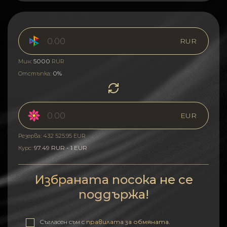
RUR
5000
Мин:
RUR
0%
Отстъпка:
EUR
Резерва: 432 525.95 EUR
97.49 RUR - 1 EUR
Курс:
Избраната посока не се
поддържа!
Съгласен съм с
правилата за обмяната
.