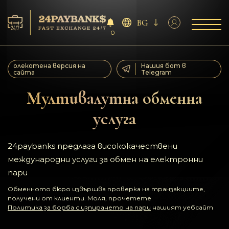
BG
0
Услуга
олекотена версия на
Нашия бот в
сайта
Telegram
Резерва
Мултивалутна обменна
услуга
За партньорите
Отзиви
24paybanks предлага висококачествени
международни услуги за обмен на електронни
Правила
пари
Обменното бюро извършва проверка на транзакциите,
AML/CFT
получени от клиенти. Моля, прочетете
Политика за борба с изпирането на пари
нашият уебсайт