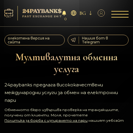
BG
0
Услуга
олекотена версия на
Нашия бот в
сайта
Telegram
Резерва
Мултивалутна обменна
услуга
За партньорите
Отзиви
24paybanks предлага висококачествени
международни услуги за обмен на електронни
Правила
пари
Обменното бюро извършва проверка на транзакциите,
AML/CFT
получени от клиенти. Моля, прочетете
Политика за борба с изпирането на пари
нашият уебсайт