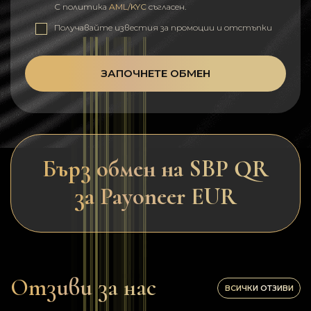
С политика
AML/KYC
съгласен.
Получавайте известия за промоции и отстъпки
ЗАПОЧНЕТЕ ОБМЕН
Бърз обмен на SBP QR
за Payoneer EUR
Отзиви за нас
ВСИЧКИ ОТЗИВИ