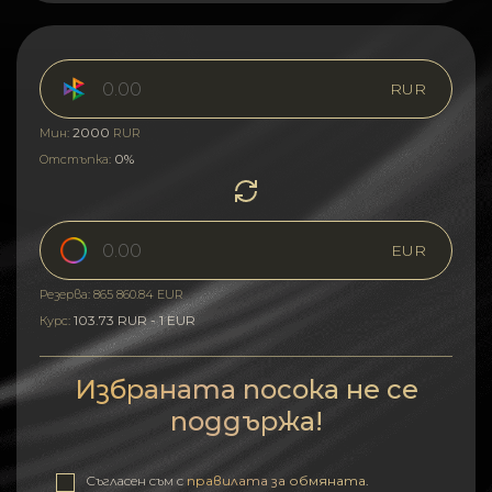
RUR
2000
Мин:
RUR
0%
Отстъпка:
EUR
Резерва: 865 860.84 EUR
103.73 RUR - 1 EUR
Курс:
Избраната посока не се
поддържа!
Съгласен съм с
правилата за обмяната
.