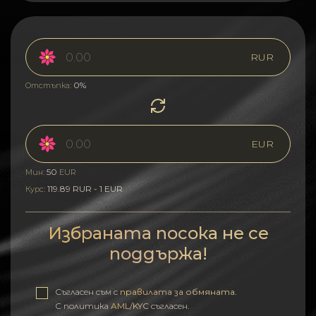
RUR
0%
Отстъпка:
EUR
50
Мин:
EUR
119.89 RUR - 1 EUR
Курс:
Избраната посока не се
поддържа!
Съгласен съм с
правилата за обмяната
.
С политика
AML/KYC
съгласен.