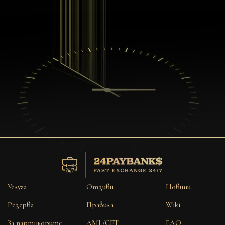
Услуга
Отзиви
Новини
Резерва
Правила
Wiki
За партньорите
AML/CFT
FAQ