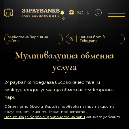
BG
0
Услуга
олекотена версия на
Нашия бот в
сайта
Telegram
Резерва
Мултивалутна обменна
услуга
За партньорите
Отзиви
24paybanks предлага висококачествени
международни услуги за обмен на електронни
Правила
пари
Обменното бюро извършва проверка на транзакциите,
AML/CFT
получени от клиенти. Моля, прочетете
Политика за борба с изпирането на пари
нашият уебсайт