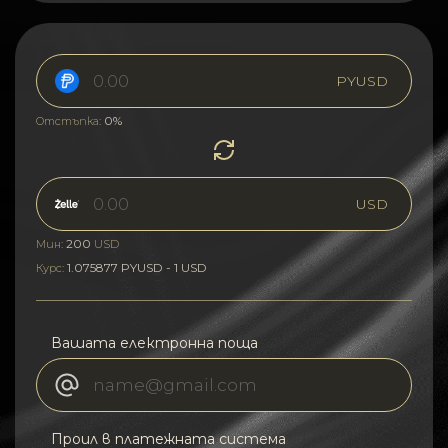
PYUSD
0%
Отстъпка:
USD
200
Мин:
USD
1.075877 PYUSD - 1 USD
Курс:
Вашата електронна поща
Проил в платежната система