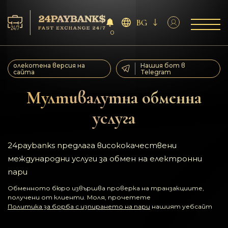
BG
0
Услуга
олекотена версия на
Нашия бот в
сайта
Telegram
Резерва
Мултивалутна обменна
услуга
За партньорите
Отзиви
24paybanks предлага висококачествени
международни услуги за обмен на електронни
Правила
пари
Обменното бюро извършва проверка на транзакциите,
AML/CFT
получени от клиенти. Моля, прочетете
Политика за борба с изпирането на пари
нашият уебсайт