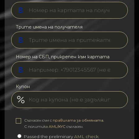
Трите имена на получателя
Номер на СБП, прикрепен към картата
Купон
Съгласен съм с
правилата за обмяната
.
С политика
AML/KYC
съгласен.
Passed the preliminary
AML check