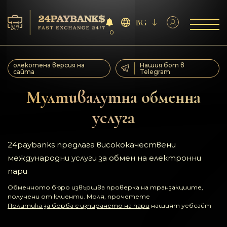
BG
0
Услуга
олекотена версия на
Нашия бот в
сайта
Telegram
Резерва
Мултивалутна обменна
услуга
За партньорите
Отзиви
24paybanks предлага висококачествени
международни услуги за обмен на електронни
Правила
пари
Обменното бюро извършва проверка на транзакциите,
AML/CFT
получени от клиенти. Моля, прочетете
Политика за борба с изпирането на пари
нашият уебсайт