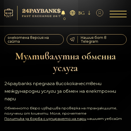
BG
0
Услуга
олекотена версия на
Нашия бот в
сайта
Telegram
Резерва
Мултивалутна обменна
услуга
За партньорите
Отзиви
24paybanks предлага висококачествени
международни услуги за обмен на електронни
Правила
пари
Обменното бюро извършва проверка на транзакциите,
AML/CFT
получени от клиенти. Моля, прочетете
Политика за борба с изпирането на пари
нашият уебсайт