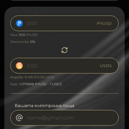
PYUSD
100
Мин:
PYUSD
0%
Отстъпка:
USDS
Резерва: 10 000 672.09 USDS
1.075698 PYUSD - 1 USDS
Курс:
Вашата електронна поща