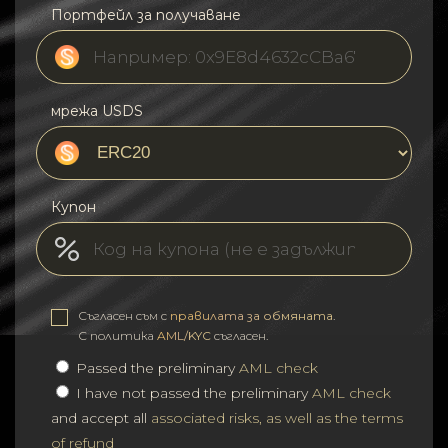
Портфейл за получаване
мрежа USDS
Купон
Съгласен съм с
правилата за обмяната
.
С политика
AML/KYC
съгласен.
Passed the preliminary
AML check
I have not passed the preliminary
AML check
and accept all
associated risks, as well as the terms
of refund