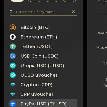
Поверителност
Отст
Контакти
Wiki
Bitcoin (BTC)
еле
Ethereum (ETH)
FAQ
Tether (USDT)
Номе
Репутация
USD Coin (USDC)
Карта на сайта
Тр
Utopia USD (UUSD)
UUSD uVoucher
Crypton (CRP)
п
CRP uVoucher
PayPal USD (PYUSD)