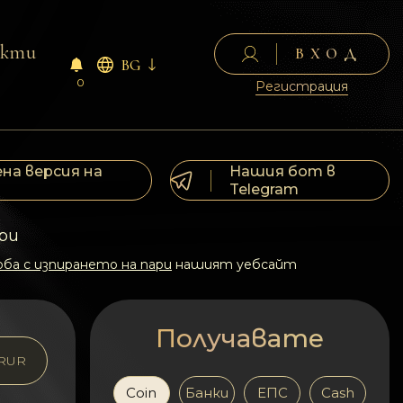
акти
ВХОД
BG
0
Регистрация
на версия на
Нашия бот в
Telegram
ри
ба с изпирането на пари
нашият уебсайт
Получавате
RUR
Coin
Банки
ЕПС
Cash