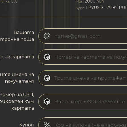
0%
2000
ъпка:
Мин:
RUR
1 PYUSD - 79.82 RU
Курс:
Вашата
ктронна поща
р на картата
ите имена на
получателя
Номер на СБП,
рикрепен към
картата
Купон