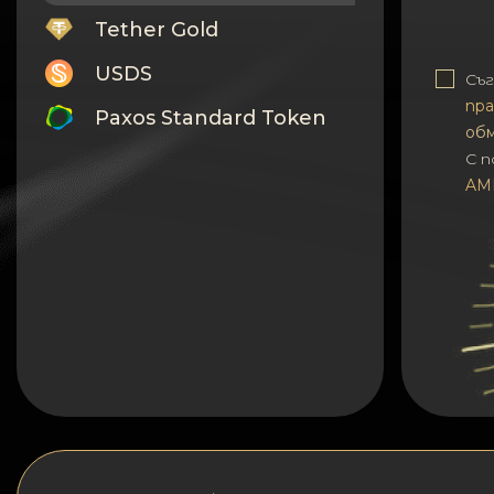
Tether Gold
USDS
Съг
пра
Paxos Standard Token
об
С 
Monero
AM
Tron
Litecoin
GRAM
Notcoin (NOT)
BNB BEP20
Stellar
Ripple