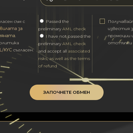
ласен съм с
Passed the
Получавай
вилата за
известия з
preliminary
AML check
мяната
.
промоции 
I have not passed the
политика
отстъпки
preliminary
AML check
L/KYC
съгласен.
and accept all
associated
risks, as well as the terms
of refund
ЗАПОЧНЕТЕ ОБМЕН