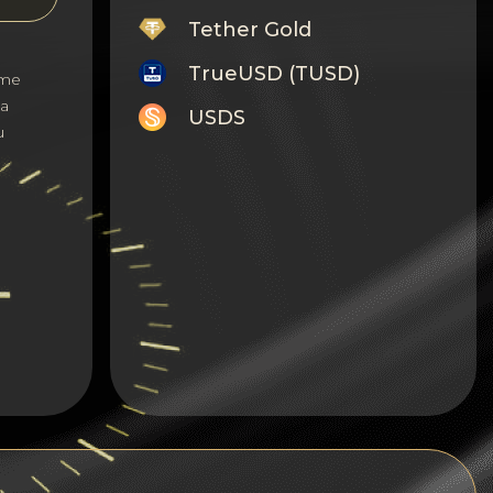
Tether Gold
TrueUSD (TUSD)
те
а
USDS
и
Monero
Tron
Litecoin
GRAM
Notcoin (NOT)
BNB BEP20
Stellar
Ripple