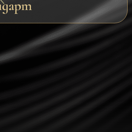
ндарт
Dogecoin
Dash
Solana
Polygon (POL)
Ethereum classic (ETC)
Cardano (ADA)
Bitcoin Cash
Bitcoin SV (BSV)
Arbitrum
Optimism (OP)
Cosmos (ATOM)