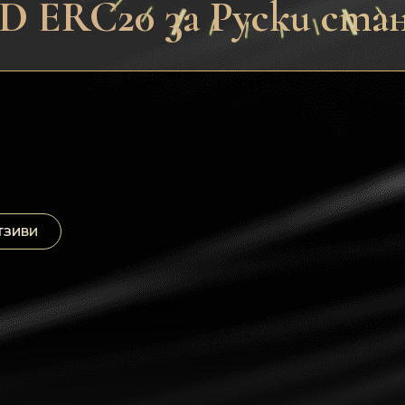
D ERC20 за Руски ста
ТЗИВИ