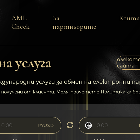
AML
За
Конт
Check
партньорите
а услуга
олекоте
сайта
дународни услуги за обмен на електронни па
 получени от клиенти. Моля, прочетете
Политика за бор
PYUSD