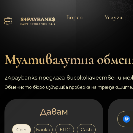
Борса
Услуга
Услуга
Резерва
Мултивалутна обменн
За партньорите
24paybanks предлага висококачествени меж
Отзиви
Обменното бюро извършва проверка на транзакциите,
Правила
Давам
AML/CFT
Coin
Банки
ЕПС
Cash