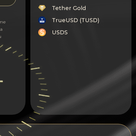
Tether Gold
TrueUSD (TUSD)
те
а
USDS
и
Monero
Tron
Litecoin
GRAM
Notcoin (NOT)
BNB BEP20
Stellar
Ripple