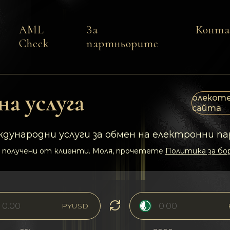
AML
За
Конт
Check
партньорите
а услуга
олекоте
сайта
дународни услуги за обмен на електронни па
 получени от клиенти. Моля, прочетете
Политика за бор
PYUSD