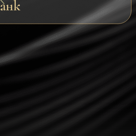
банк
Dogecoin
Dash
Solana
Polygon (POL)
Ethereum classic (ETC)
Cardano (ADA)
Bitcoin Cash
Bitcoin SV (BSV)
Arbitrum
Optimism (OP)
Cosmos (ATOM)