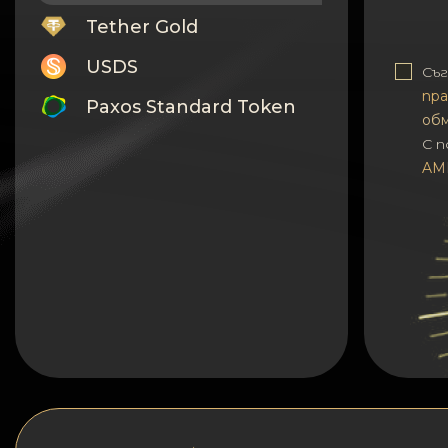
Tether Gold
USDS
Съг
пра
Paxos Standard Token
об
С 
Monero
AM
Tron
Litecoin
GRAM
Notcoin (NOT)
BNB BEP20
Stellar
Ripple