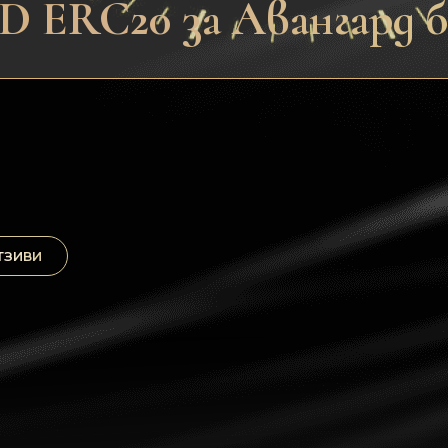
D ERC20 за Авангард 
ТЗИВИ