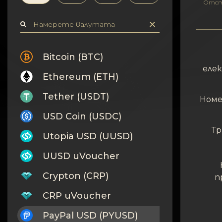
Поверителност
Отст
Контакти
Wiki
Bitcoin (BTC)
еле
Ethereum (ETH)
FAQ
Tether (USDT)
Номе
Репутация
USD Coin (USDC)
Карта на сайта
Тр
Utopia USD (UUSD)
UUSD uVoucher
Crypton (CRP)
п
CRP uVoucher
PayPal USD (PYUSD)