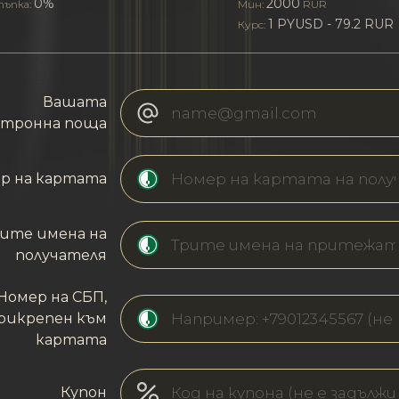
0%
2000
ъпка:
Мин:
RUR
1 PYUSD - 79.2 RUR
Курс:
Вашата
ктронна поща
р на картата
ите имена на
получателя
Номер на СБП,
рикрепен към
картата
Купон