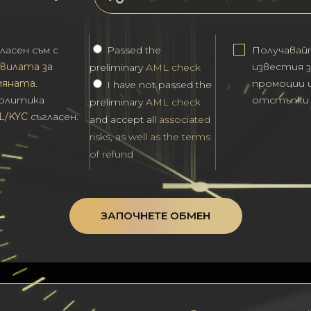
ласен съм с
Passed the
Получавай
вилата за
известия з
preliminary
AML check
мяната
.
промоции 
I have not passed the
политика
отстъпки
preliminary
AML check
L/KYC
съгласен.
and accept all
associated
risks, as well as the terms
of refund
ЗАПОЧНЕТЕ ОБМЕН