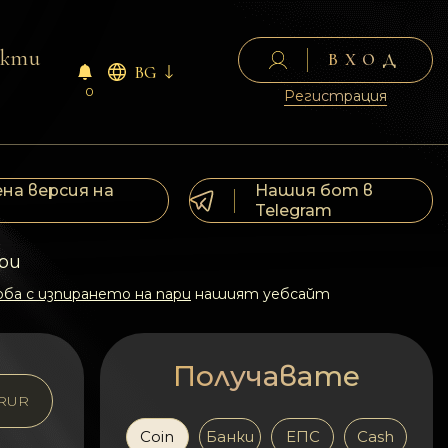
акти
ВХОД
BG
0
Регистрация
на версия на
Нашия бот в
Telegram
ри
ба с изпирането на пари
нашият уебсайт
Получавате
RUR
Coin
Банки
ЕПС
Cash