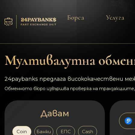
Борса
Услуга
Услуга
Резерва
Мултивалутна обменн
За партньорите
24paybanks предлага висококачествени меж
Отзиви
Обменното бюро извършва проверка на транзакциите,
Правила
Давам
AML/CFT
Coin
Банки
ЕПС
Cash