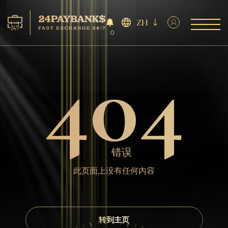
ZH
0
404
服务
储备
合作伙伴
反馈
错误
规则
此页面上没有任何内容
AML/CFT
转到主页