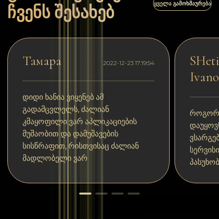
ᲧᲕᲔᲚᲐ ᲒᲐᲛᲝᲮᲛᲐᲣᲠᲔᲑᲐ
ჩვენს შესახებ
Тамара
SHeti
2022-12-23 17:19:54
Ivano
დიდი ხანია ვიყენებ ამ
გადამცვლელს, ძალიან
როგორც
კმაყოფილი ვარ აპლიკაციების
დაუყოვ
მუშაობით და დამუშავების
ვსარგე
სისწრაფით, რისთვისაც ძალიან
სერვის
მადლობელი ვარ
პასუხობ