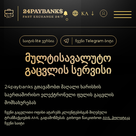
KA
0
მომსახურება
საიტის lite ვერსია
ჩვენი Telegram ბოტი
რეზერვები
მულტისავალუტო
გაცვლის სერვისი
პარტნიორებს
გამოხმაურებები
24paybanks გთავაზობთ მაღალი ხარისხის
საერთაშორისო ელექტრონული ფულის გაცვლის
წესები
მომსახურებას
ჩვენი გაცვლითი ოფისი ატარებს კლიენტებისგან მიღებული
AML/CFT
ტრანზაქციების AML გადამოწმებას. გთხოვთ წაიკითხოთ
AML პოლიტიკა
ჩვენი საიტი