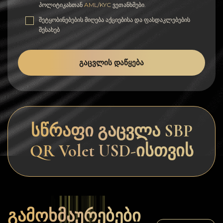
პოლიტიკასთან
AML/KYC
ვეთანხმები.
შეტყობინებების მიღება აქციებისა და ფასდაკლებების
შესახებ
ᲒᲐᲪᲕᲚᲘᲡ ᲓᲐᲬᲧᲔᲑᲐ
სწრაფი გაცვლა SBP
QR Volet USD-ისთვის
გამოხმაურებები