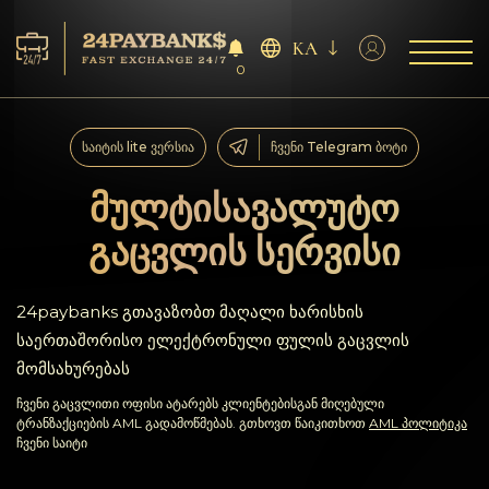
KA
0
მომსახურება
საიტის lite ვერსია
ჩვენი Telegram ბოტი
რეზერვები
მულტისავალუტო
გაცვლის სერვისი
პარტნიორებს
გამოხმაურებები
24paybanks გთავაზობთ მაღალი ხარისხის
საერთაშორისო ელექტრონული ფულის გაცვლის
წესები
მომსახურებას
ჩვენი გაცვლითი ოფისი ატარებს კლიენტებისგან მიღებული
AML/CFT
ტრანზაქციების AML გადამოწმებას. გთხოვთ წაიკითხოთ
AML პოლიტიკა
ჩვენი საიტი