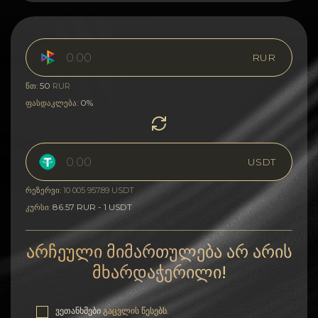
RUR
50
წთ:
RUR
0%
ფასდაკლება:
USDT
რეზერვი: 10 005 957.89 USDT
86.57 RUR - 1 USDT
კურსი:
არჩეული მიმართულება არ არის
მხარდაჭერილი!
ვეთანხმები
გაცვლის წესებს
.