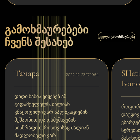
გამოხმაურებები
ᲧᲕᲔᲚᲐ ᲒᲐᲛᲝᲮᲛᲐᲣᲠᲔᲑᲐ
ჩვენს შესახებ
Тамара
SHeti
2022-12-23 17:19:54
Ivano
დიდი ხანია ვიყენებ ამ
გადამცვლელს, ძალიან
როგორც
კმაყოფილი ვარ აპლიკაციების
დაუყოვ
მუშაობით და დამუშავების
ვსარგე
სისწრაფით, რისთვისაც ძალიან
სერვის
მადლობელი ვარ
პასუხობ