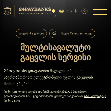
KA
0
მომსახურება
საიტის lite ვერსია
ჩვენი Telegram ბოტი
რეზერვები
მულტისავალუტო
გაცვლის სერვისი
პარტნიორებს
გამოხმაურებები
24paybanks გთავაზობთ მაღალი ხარისხის
საერთაშორისო ელექტრონული ფულის გაცვლის
წესები
მომსახურებას
ჩვენი გაცვლითი ოფისი ატარებს კლიენტებისგან მიღებული
AML/CFT
ტრანზაქციების AML გადამოწმებას. გთხოვთ წაიკითხოთ
AML პოლიტიკა
ჩვენი საიტი