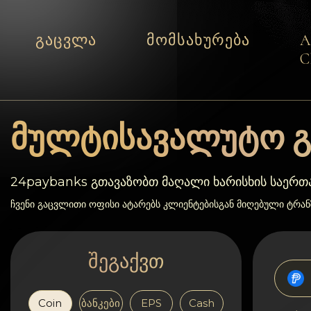
გაცვლა
მომსახურება
C
მომსახურება
რეზერვები
მულტისავალუტო გ
პარტნიორებს
24paybanks გთავაზობთ მაღალი ხარისხის საერ
გამოხმაურებები
ჩვენი გაცვლითი ოფისი ატარებს კლიენტებისგან მიღებული ტრა
წესები
შეგაქვთ
AML/CFT
Coin
ბანკები
EPS
Cash