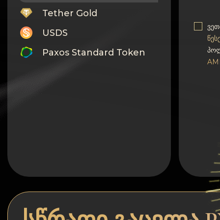
Tether Gold
ვეთ
USDS
წეს
პოლ
Paxos Standard Token
AM
Monero
Tron
Litecoin
GRAM
Notcoin (NOT)
BNB BEP20
Stellar
Ripple