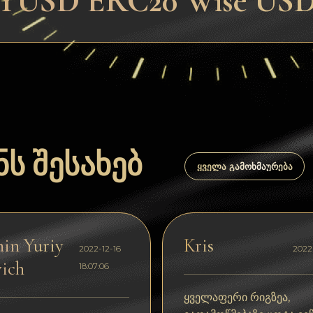
YUSD ERC20 Wise US
ს შესახებ
ᲧᲕᲔᲚᲐ ᲒᲐᲛᲝᲮᲛᲐᲣᲠᲔᲑᲐ
in Yuriy
Kris
2022-12-16
2022-
ich
18:07:06
ყველაფერი რიგზეა,