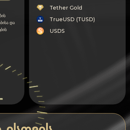
Tether Gold
ბის
TrueUSD (TUSD)
ებისა და
ბის
USDS
Monero
Tron
Litecoin
GRAM
Notcoin (NOT)
BNB BEP20
Stellar
Ripple