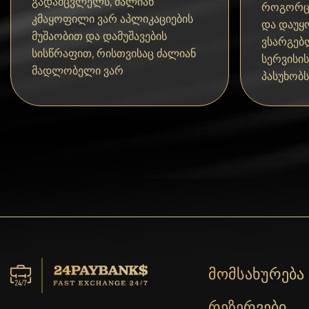
გადამცვლელს, ძალიან
Tezos
როგორც
კმაყოფილი ვარ აპლიკაციების
და დაუყ
Avalanche (AVAX)
მუშაობით და დამუშავების
ვსარგებ
სისწრაფით, რისთვისაც ძალიან
სერვისი
Uniswap (UNI)
მადლობელი ვარ
პასუხობს
Jupiter (JUP)
მომსახურება
რეზერვები