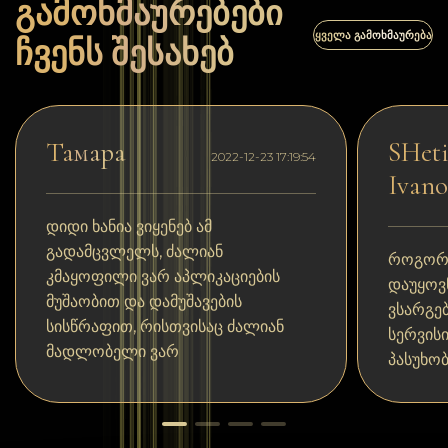
გამოხმაურებები
ᲧᲕᲔᲚᲐ ᲒᲐᲛᲝᲮᲛᲐᲣᲠᲔᲑᲐ
ჩვენს შესახებ
Тамара
SHeti
2022-12-23 17:19:54
Ivano
დიდი ხანია ვიყენებ ამ
გადამცვლელს, ძალიან
როგორც
კმაყოფილი ვარ აპლიკაციების
დაუყოვ
მუშაობით და დამუშავების
ვსარგე
სისწრაფით, რისთვისაც ძალიან
სერვის
მადლობელი ვარ
პასუხობ