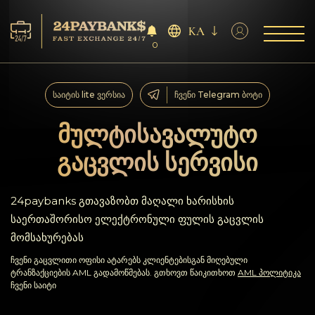
KA
0
მომსახურება
საიტის lite ვერსია
ჩვენი Telegram ბოტი
რეზერვები
მულტისავალუტო
გაცვლის სერვისი
პარტნიორებს
გამოხმაურებები
24paybanks გთავაზობთ მაღალი ხარისხის
საერთაშორისო ელექტრონული ფულის გაცვლის
წესები
მომსახურებას
ჩვენი გაცვლითი ოფისი ატარებს კლიენტებისგან მიღებული
AML/CFT
ტრანზაქციების AML გადამოწმებას. გთხოვთ წაიკითხოთ
AML პოლიტიკა
ჩვენი საიტი