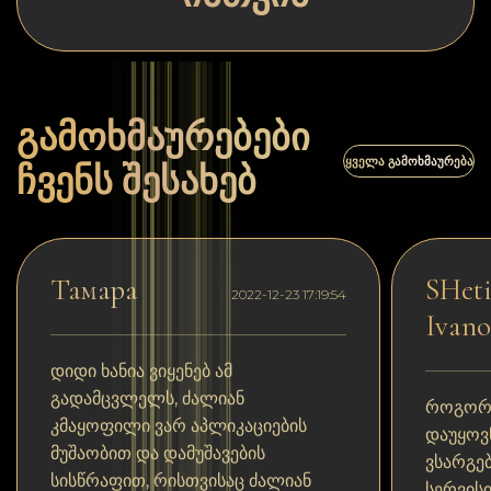
გამოხმაურებები
ᲧᲕᲔᲚᲐ ᲒᲐᲛᲝᲮᲛᲐᲣᲠᲔᲑᲐ
ჩვენს შესახებ
Тамара
SHeti
2022-12-23 17:19:54
Ivano
დიდი ხანია ვიყენებ ამ
გადამცვლელს, ძალიან
როგორც
კმაყოფილი ვარ აპლიკაციების
დაუყოვ
მუშაობით და დამუშავების
ვსარგე
სისწრაფით, რისთვისაც ძალიან
სერვის