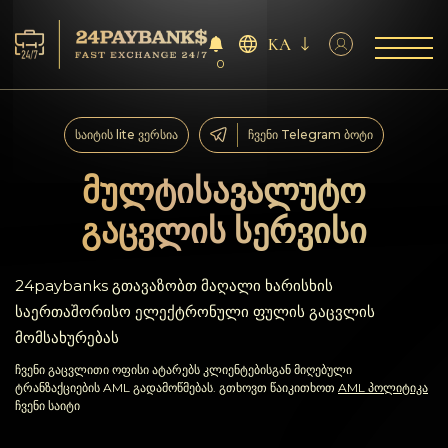
KA
0
მომსახურება
საიტის lite ვერსია
ჩვენი Telegram ბოტი
რეზერვები
მულტისავალუტო
გაცვლის სერვისი
პარტნიორებს
გამოხმაურებები
24paybanks გთავაზობთ მაღალი ხარისხის
საერთაშორისო ელექტრონული ფულის გაცვლის
წესები
მომსახურებას
ჩვენი გაცვლითი ოფისი ატარებს კლიენტებისგან მიღებული
AML/CFT
ტრანზაქციების AML გადამოწმებას. გთხოვთ წაიკითხოთ
AML პოლიტიკა
ჩვენი საიტი