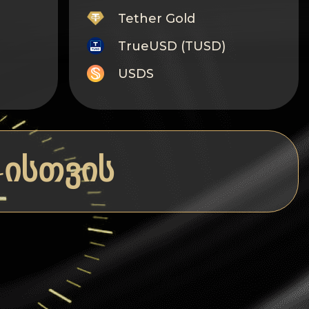
Tether Gold
TrueUSD (TUSD)
USDS
Monero
Tron
Litecoin
-ისთვის
GRAM
Notcoin (NOT)
BNB BEP20
Stellar
Ripple