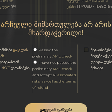
00
რეზერვი: 121 417 904.84 ALGO
PYUSD
1 PYUSD - 11.48016
0%
კურსი:
კლება:
არჩეული მიმართულება არ არის
მხარდაჭერილი!
ანხმები
გაცვლის
Passed the
შეტყობინებე
ებს
.
მიღება აქცი
preliminary
AML check
იტიკასთან
ფასდაკლებე
I have not passed the
L/KYC
ვეთანხმები.
შესახებ
preliminary
AML check
and accept all
associated
risks, as well as the terms
of refund
ᲒᲐᲪᲕᲚᲘᲡ ᲓᲐᲬᲧᲔᲑᲐ