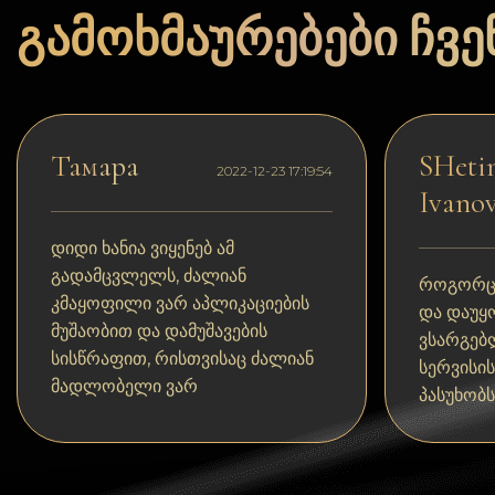
Dogecoin
გამოხმაურებები ჩვენ
Dash
Solana
Polygon (POL)
Тамара
SHetin
2022-12-23 17:19:54
Ivanov
Ethereum classic (ETC)
Cardano (ADA)
დიდი ხანია ვიყენებ ამ
გადამცვლელს, ძალიან
Bitcoin Cash
როგორც
კმაყოფილი ვარ აპლიკაციების
და დაუყ
Bitcoin SV (BSV)
მუშაობით და დამუშავების
ვსარგებ
სისწრაფით, რისთვისაც ძალიან
სერვისი
Arbitrum
მადლობელი ვარ
პასუხობს
Optimism (OP)
Cosmos (ATOM)