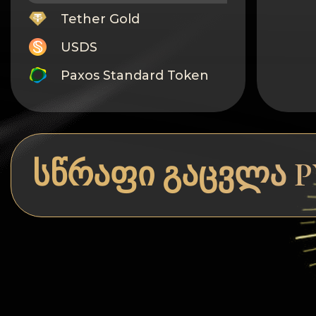
Tether Gold
USDS
Paxos Standard Token
Monero
Tron
Litecoin
სწრაფი გაცვლა PY
GRAM
Notcoin (NOT)
BNB BEP20
Stellar
Ripple