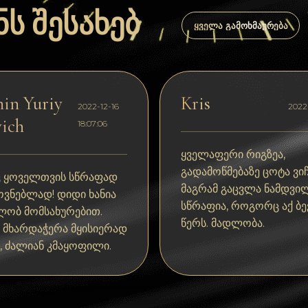
ს შესახებ
ᲧᲕᲔᲚᲐ ᲒᲐᲛᲝᲮᲛᲐᲣᲠᲔᲑᲐ
in Yuriy
Kris
2022-12-16
2022-
ich
18:07:06
ყველაფერი რიგზეა,
გადამოწმებაზე ცოტა ვიჩ
 ყოველთვის სწრაფად
მაგრამ გაცვლა ნამდვი
ოვნებლად! დიდი ხანია
სწრაფია, როგორც აქ ბ
ლობ მომსახურებით.
წერს. მადლობა.
ს მხარდაჭერა მყისიერად
, ძალიან კმაყოფილი.