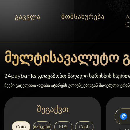
გაცვლა
მომსახურება
C
მომსახურება
რეზერვები
მულტისავალუტო გ
პარტნიორებს
24paybanks გთავაზობთ მაღალი ხარისხის საერ
გამოხმაურებები
ჩვენი გაცვლითი ოფისი ატარებს კლიენტებისგან მიღებული ტრა
წესები
შეგაქვთ
AML/CFT
Coin
ბანკები
EPS
Cash