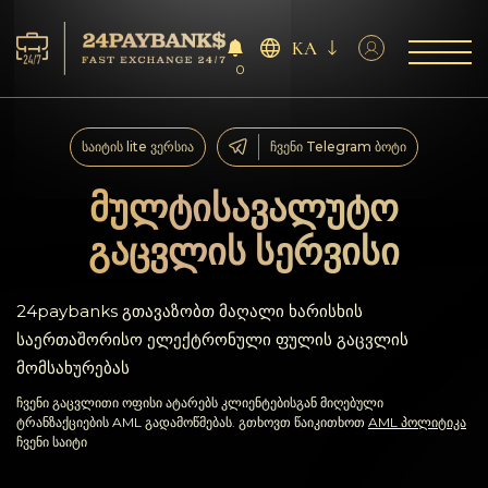
KA
0
მომსახურება
საიტის lite ვერსია
ჩვენი Telegram ბოტი
რეზერვები
მულტისავალუტო
გაცვლის სერვისი
პარტნიორებს
გამოხმაურებები
24paybanks გთავაზობთ მაღალი ხარისხის
საერთაშორისო ელექტრონული ფულის გაცვლის
წესები
მომსახურებას
ჩვენი გაცვლითი ოფისი ატარებს კლიენტებისგან მიღებული
AML/CFT
ტრანზაქციების AML გადამოწმებას. გთხოვთ წაიკითხოთ
AML პოლიტიკა
ჩვენი საიტი