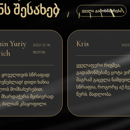
ს შესახებ
ᲧᲕᲔᲚᲐ ᲒᲐᲛᲝᲮᲛᲐᲣᲠᲔᲑᲐ
in Yuriy
Kris
2022-12-16
2022-
ich
18:07:06
ყველაფერი რიგზეა,
გადამოწმებაზე ცოტა ვიჩ
 ყოველთვის სწრაფად
მაგრამ გაცვლა ნამდვი
ოვნებლად! დიდი ხანია
სწრაფია, როგორც აქ ბ
ლობ მომსახურებით.
წერს. მადლობა.
ს მხარდაჭერა მყისიერად
, ძალიან კმაყოფილი.