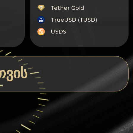
Tether Gold
TrueUSD (TUSD)
USDS
Monero
Tron
Litecoin
თვის
GRAM
Notcoin (NOT)
BNB BEP20
Stellar
Ripple