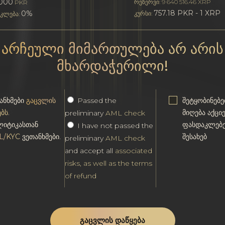
5000
რეზერვი: 9 640 516.46 XRP
PKR
757.18 PKR - 1 XRP
0%
კურსი:
კლება:
არჩეული მიმართულება არ არის
მხარდაჭერილი!
ანხმები
გაცვლის
Passed the
შეტყობინებე
ებს
.
მიღება აქცი
preliminary
AML check
იტიკასთან
ფასდაკლებე
I have not passed the
L/KYC
ვეთანხმები.
შესახებ
preliminary
AML check
and accept all
associated
risks, as well as the terms
of refund
ᲒᲐᲪᲕᲚᲘᲡ ᲓᲐᲬᲧᲔᲑᲐ