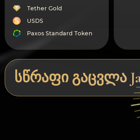
Tether Gold
USDS
Paxos Standard Token
Monero
Tron
Litecoin
სწრაფი გაცვლა Jaz
GRAM
Notcoin (NOT)
BNB BEP20
Stellar
Ripple