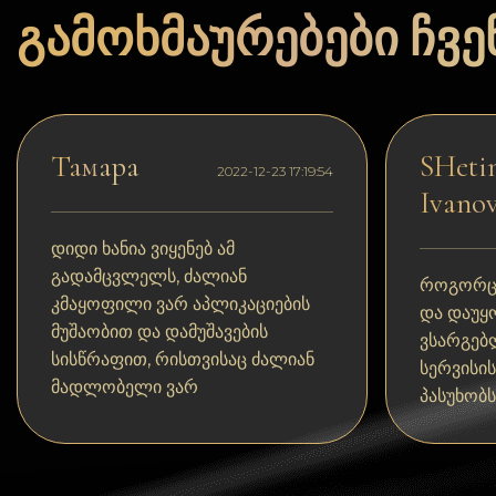
Dogecoin
გამოხმაურებები ჩვენ
Dash
Solana
Polygon (POL)
Тамара
SHetin
2022-12-23 17:19:54
Ivanov
Ethereum classic (ETC)
Cardano (ADA)
დიდი ხანია ვიყენებ ამ
გადამცვლელს, ძალიან
Bitcoin Cash
როგორც
კმაყოფილი ვარ აპლიკაციების
და დაუყ
Bitcoin SV (BSV)
მუშაობით და დამუშავების
ვსარგებ
სისწრაფით, რისთვისაც ძალიან
სერვისი
Arbitrum
მადლობელი ვარ
პასუხობს
Optimism (OP)
Cosmos (ATOM)