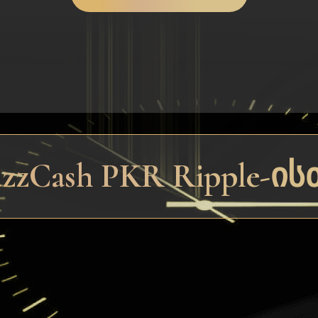
zCash PKR Ripple-ის