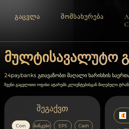
გაცვლა
მომსახურება
C
მომსახურება
რეზერვები
მულტისავალუტო გ
პარტნიორებს
24paybanks გთავაზობთ მაღალი ხარისხის საერ
გამოხმაურებები
ჩვენი გაცვლითი ოფისი ატარებს კლიენტებისგან მიღებული ტრა
წესები
შეგაქვთ
AML/CFT
Coin
ბანკები
EPS
Cash