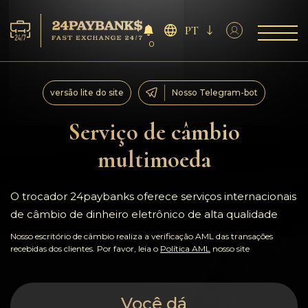
PT
0
Serviço
versão lite do site
Nosso Telegram-bot
Reservas
Serviço de câmbio
multimoeda
Parceiros
Comentários
O trocador 24paybanks oferece serviços internacionais
de câmbio de dinheiro eletrônico de alta qualidade
Regras
Nosso escritório de câmbio realiza a verificação AML das transações
recebidas dos clientes. Por favor, leia o
Política AML
nosso site
AML/CFT
Você dá