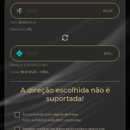
RUR
5000
Min.:
RUR
0%
Desconto:
BRL
Reserva: 5 117 659.22 BRL
18.51 RUR - 1 BRL
Curso:
A direção escolhida não é
suportada!
Eu concordo com
regras de troca
.
Com a Política
AML/KYC
concordar.
Receba notificações sobre promoções e descontos