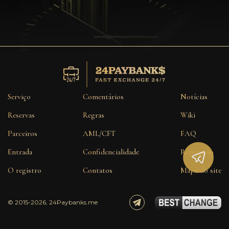
Confidencialidade
Contatos
Wiki
FAQ
Serviço
Comentários
Notícias
Reputação
Reservas
Regras
Wiki
Parceiros
AML/CFT
FAQ
Mapa do site
Entrada
Confidencialidade
Reputação
O registro
Contatos
Mapa do site
© 2015-2026, 24Paybanks.me