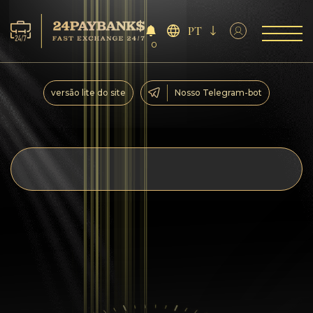
PT
0
Serviço
versão lite do site
Nosso Telegram-bot
Reservas
Parceiros
Comentários
Regras
AML/CFT