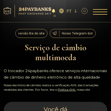
PT
0
Serviço
versão lite do site
Nosso Telegram-bot
Reservas
Serviço de câmbio
multimoeda
Parceiros
Comentários
O trocador 24paybanks oferece serviços internacionais
de câmbio de dinheiro eletrônico de alta qualidade
Regras
Nosso escritório de câmbio realiza a verificação AML das transações
recebidas dos clientes. Por favor, leia o
Política AML
nosso site
AML/CFT
Você dá