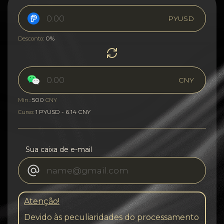
PYUSD
0%
Desconto:
CNY
500
Min.:
CNY
1 PYUSD - 6.14 CNY
Curso:
Sua caixa de e-mail
Atenção!
Devido às peculiaridades do processamento