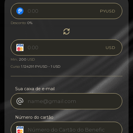
PYUSD
0%
Desconto:
USD
200
Min.:
USD
1.124291 PYUSD - 1 USD
Curso:
Sua caixa de e-mail
Número do cartão