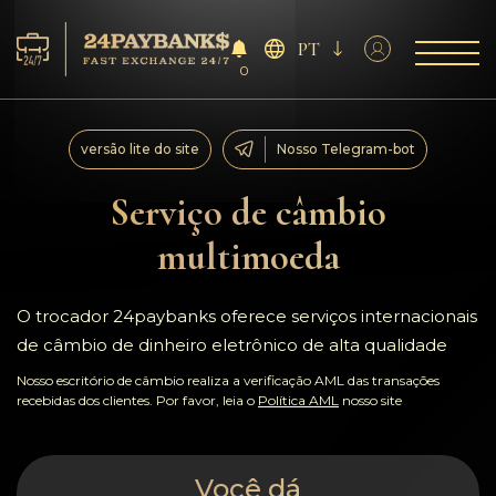
PT
0
Serviço
versão lite do site
Nosso Telegram-bot
Reservas
Serviço de câmbio
multimoeda
Parceiros
Comentários
O trocador 24paybanks oferece serviços internacionais
de câmbio de dinheiro eletrônico de alta qualidade
Regras
Nosso escritório de câmbio realiza a verificação AML das transações
recebidas dos clientes. Por favor, leia o
Política AML
nosso site
AML/CFT
Você dá