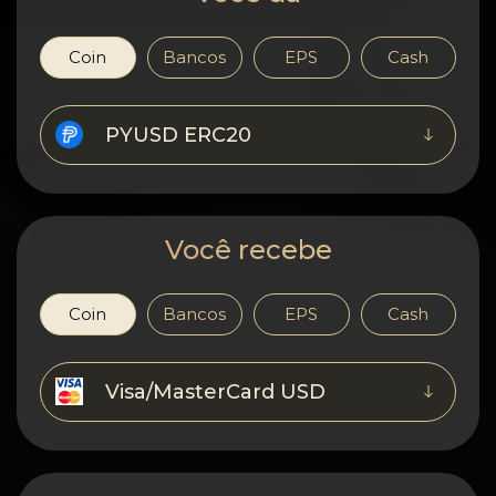
Confidencialidade
Contatos
Coin
Bancos
EPS
Cash
Wiki
PYUSD ERC20
FAQ
Reputação
Você recebe
Mapa do site
Coin
Bancos
EPS
Cash
Visa/MasterCard USD