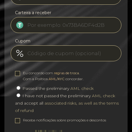
Carteira a receber
Cupom
Eu concordo com
regras de troca
.
Com a Política
AML/KYC
concordar.
Passed the preliminary
AML check
I have not passed the preliminary
AML check
and accept all
associated risks, as well as the terms
of refund
Receba notificações sobre promoções e descontos