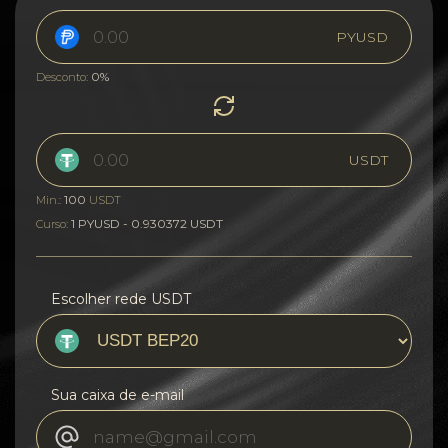
PYUSD
0%
Desconto:
USDT
100
Min.:
USDT
1 PYUSD - 0.930372 USDT
Curso:
Escolher rede USDT
Sua caixa de e-mail