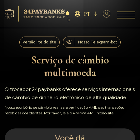
PT
0
Serviço
versão lite do site
Nosso Telegram-bot
Reservas
Serviço de câmbio
multimoeda
Parceiros
Comentários
O trocador 24paybanks oferece serviços internacionais
de câmbio de dinheiro eletrônico de alta qualidade
Regras
Nosso escritório de câmbio realiza a verificação AML das transações
recebidas dos clientes. Por favor, leia o
Política AML
nosso site
AML/CFT
Você dá