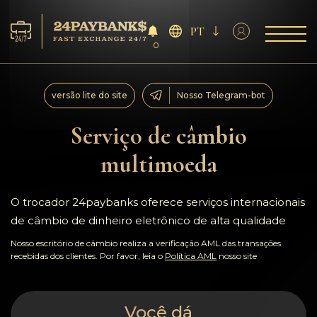
PT
0
Serviço
versão lite do site
Nosso Telegram-bot
Reservas
Serviço de câmbio
multimoeda
Parceiros
Comentários
O trocador 24paybanks oferece serviços internacionais
de câmbio de dinheiro eletrônico de alta qualidade
Regras
Nosso escritório de câmbio realiza a verificação AML das transações
recebidas dos clientes. Por favor, leia o
Política AML
nosso site
AML/CFT
Você dá