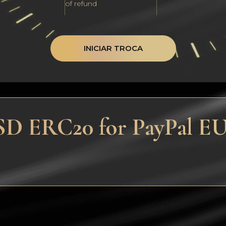
of refund
INICIAR TROCA
SD ERC20 for PayPal E