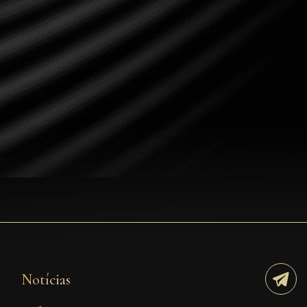
Tezos
Avalanche (AVAX)
Uniswap (UNI)
Jupiter (JUP)
Starknet (STRK)
AML Check
Notícias