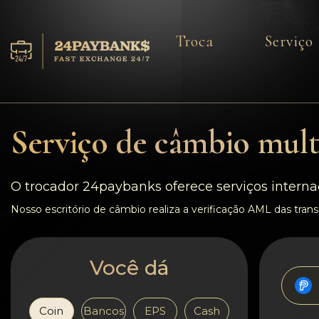
Troca
Serviço
Serviço
Reservas
Serviço de câmbio mul
Parceiros
O trocador 24paybanks oferece serviços interna
Comentários
Nosso escritório de câmbio realiza a verificação AML das transa
Regras
Você dá
AML/CFT
Coin
Bancos
EPS
Cash