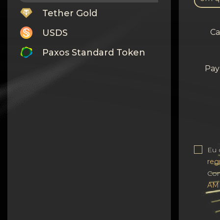
Tether Gold
USDS
Ca
Paxos Standard Token
Pay
Monero
Tron
Litecoin
GRAM
Notcoin (NOT)
Eu
reg
BNB BEP20
Com
AM
Stellar
Ripple