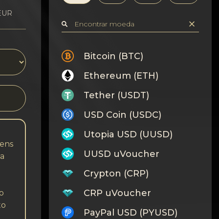
 EUR
Bitcoin (BTC)
Ethereum (ETH)
Tether (USDT)
USD Coin (USDC)
Utopia USD (UUSD)
Bens
UUSD uVoucher
ma
Crypton (CRP)
CRP uVoucher
io
to
PayPal USD (PYUSD)