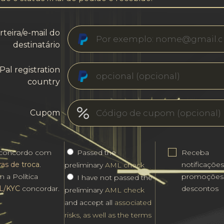
rteira/e-mail do
destinatário
Pal registration
country
Cupom
 concordo com
Passed the
Receba
ras de troca
.
notificaçõe
preliminary
AML check
 a Política
promoções
I have not passed the
L/KYC
concordar.
descontos
preliminary
AML check
and accept all
associated
risks, as well as the terms