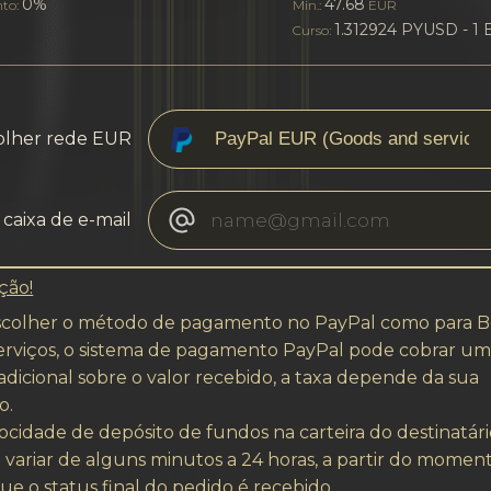
0%
47.68
nto:
Min.:
EUR
1.312924 PYUSD - 1
Curso:
olher rede EUR
caixa de e-mail
ção!
scolher o método de pagamento no PayPal como para 
erviços, o sistema de pagamento PayPal pode cobrar u
adicional sobre o valor recebido, a taxa depende da sua
o.
ocidade de depósito de fundos na carteira do destinatár
 variar de alguns minutos a 24 horas, a partir do momen
e o status final do pedido é recebido.