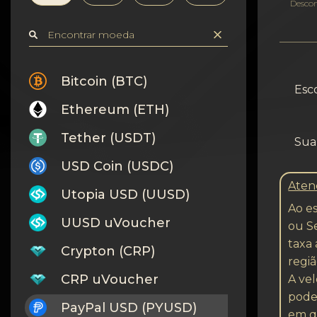
Confidencialidade
Desco
Contatos
Wiki
Bitcoin (BTC)
Esc
Ethereum (ETH)
FAQ
Tether (USDT)
Sua 
Reputação
USD Coin (USDC)
Mapa do site
Aten
Utopia USD (UUSD)
Ao e
UUSD uVoucher
ou S
taxa 
Crypton (CRP)
regiã
CRP uVoucher
A vel
pode
PayPal USD (PYUSD)
em qu