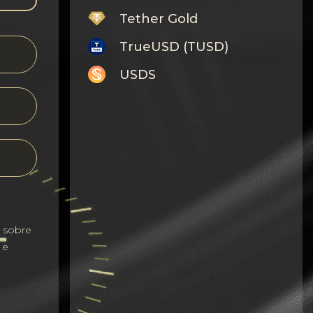
Tether Gold
TrueUSD (TUSD)
USDS
Monero
Tron
Litecoin
GRAM
Notcoin (NOT)
s sobre
BNB BEP20
 e
Stellar
Ripple