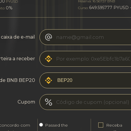
00
Reserva: 16 567.57 BNB
PYUSD
649.595777 PYUSD 
0%
Curso:
nto:
caixa de e-mail
rteira a receber
de BNB BEP20
Cupom
 concordo com
Passed the
Receba