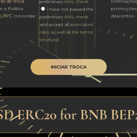
ras de troca
.
notificaçõe
preliminary
AML check
 a Política
promoções
I have not passed the
L/KYC
concordar.
descontos
preliminary
AML check
and accept all
associated
risks, as well as the terms
of refund
INICIAR TROCA
SD ERC20 for BNB BEP