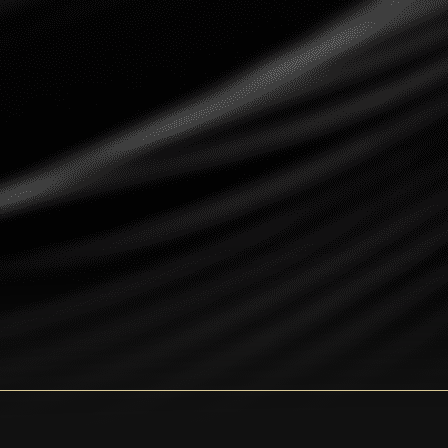
Dogecoin
Dash
Solana
Polygon (POL)
Ethereum classic (ETC)
Cardano (ADA)
Bitcoin Cash
Bitcoin SV (BSV)
Arbitrum
Optimism (OP)
Cosmos (ATOM)