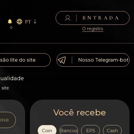
ENTRADA
PT
0
O registro
são lite do site
Nosso Telegram-bot
qualidade
 site
Você recebe
BNB
Coin
Bancos
EPS
Cash