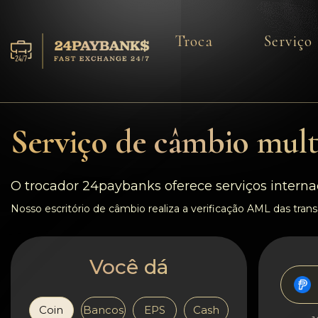
Troca
Serviço
Serviço
Reservas
Serviço de câmbio mul
Parceiros
O trocador 24paybanks oferece serviços interna
Comentários
Nosso escritório de câmbio realiza a verificação AML das transa
Regras
Você dá
AML/CFT
Coin
Bancos
EPS
Cash