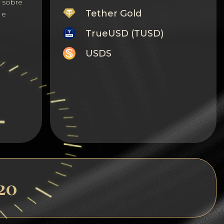
s sobre
Tether Gold
 e
TrueUSD (TUSD)
USDS
Monero
Tron
Litecoin
GRAM
Notcoin (NOT)
BNB BEP20
20
Stellar
Ripple