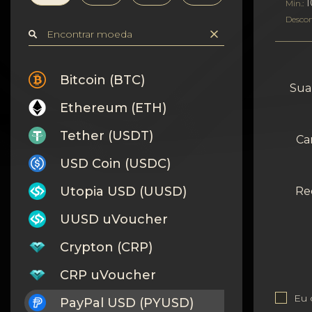
Confidencialidade
1
Min.:
Desco
Contatos
Wiki
Bitcoin (BTC)
Sua 
Ethereum (ETH)
FAQ
Tether (USDT)
Ca
Reputação
USD Coin (USDC)
Mapa do site
Utopia USD (UUSD)
Re
UUSD uVoucher
Crypton (CRP)
CRP uVoucher
Eu
PayPal USD (PYUSD)