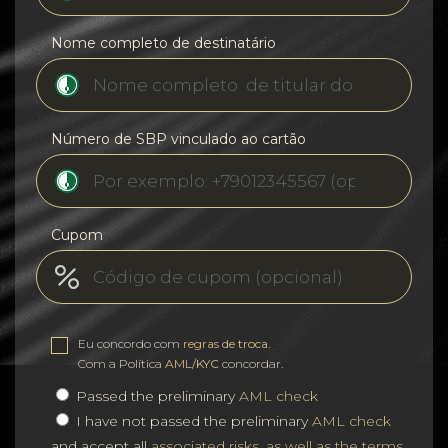
Nome completo de destinatário
Número de SBP vinculado ao cartão
Cupom
Eu concordo com
regras de troca
.
Com a Política
AML/KYC
concordar.
Passed the preliminary
AML check
I have not passed the preliminary
AML check
and accept all
associated risks, as well as the terms