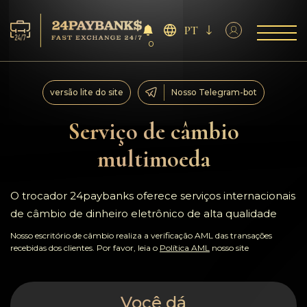
PT
0
Serviço
versão lite do site
Nosso Telegram-bot
Reservas
Serviço de câmbio
multimoeda
Parceiros
Comentários
O trocador 24paybanks oferece serviços internacionais
de câmbio de dinheiro eletrônico de alta qualidade
Regras
Nosso escritório de câmbio realiza a verificação AML das transações
recebidas dos clientes. Por favor, leia o
Política AML
nosso site
AML/CFT
Você dá