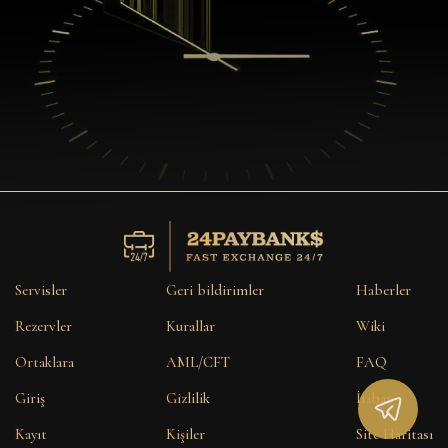
Servisler
Geri bildirimler
Haberler
Rezervler
Kurallar
Wiki
Ortaklara
AML/CFT
FAQ
Giriş
Gizlilik
İtibar
Kayıt
Kişiler
Site Haritası