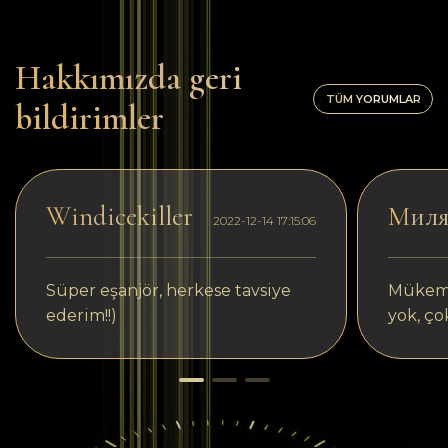
Hakkımızda geri
TÜM YORUMLAR
bildirimler
Windicekiller
Мил
2022-12-14 17:15:06
Süper eşanjör, herkese tavsiye
Mükemm
ederim!!)
yok, ço