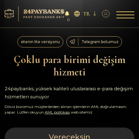
TR
0
Servisler
sitenin lite versiyonu
Telegram botumuz
Rezervler
Çoklu para birimi değişim
hizmeti
Ortaklara
Geri bildirimler
24paybanks, yüksek kaliteli uluslararası e-para değişim
hizmetleri sunuyor
Kurallar
Döviz büromuz müşterilerden alınan işlemlerin AML doğrulamasını
yapar. Lütfen okuyun
AML politikası
web sitemiz
AML/CFT
Vereceksin