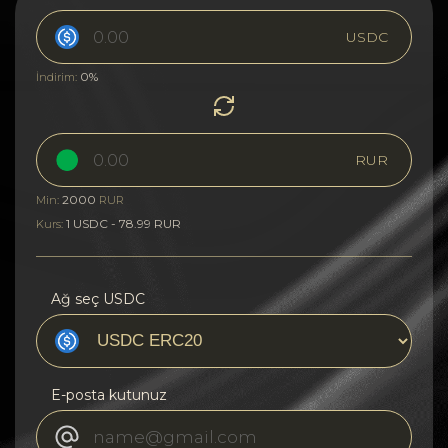
USDC
0%
İndirim:
RUR
2000
Min:
RUR
1 USDC - 78.99 RUR
Kurs:
Ağ seç USDC
E-posta kutunuz