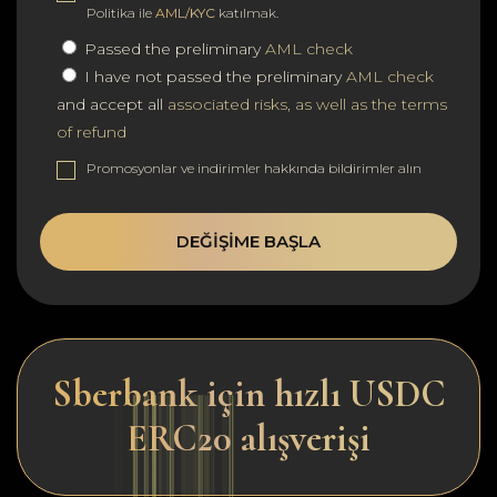
Politika ile
AML/KYC
katılmak.
Passed the preliminary
AML check
I have not passed the preliminary
AML check
and accept all
associated risks, as well as the terms
of refund
Promosyonlar ve indirimler hakkında bildirimler alın
DEĞIŞIME BAŞLA
Sberbank için hızlı USDC
ERC20 alışverişi