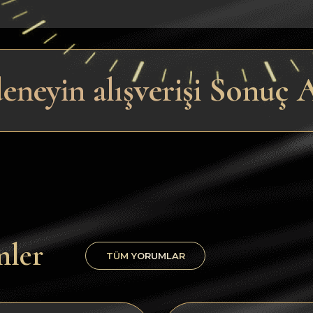
deneyin alışverişi Sonuç 
mler
TÜM YORUMLAR