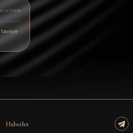
Tezos
2-14 17:15:06
Avalanche (AVAX)
Uniswap (UNI)
 tavsiye
Jupiter (JUP)
Starknet (STRK)
AML Check
Haberler