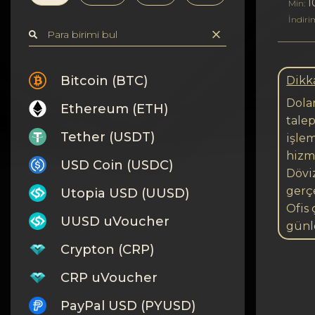
Gizlilik
1
Min:
İndiri
Kişiler
Wiki
Bitcoin (BTC)
Dikk
Dolan
Ethereum (ETH)
FAQ
talep
Tether (USDT)
işle
İtibar
hizm
USD Coin (USDC)
Döviz
Site Haritası
gerçe
Utopia USD (UUSD)
Ofis 
UUSD uVoucher
günl
Crypton (CRP)
CRP uVoucher
PayPal USD (PYUSD)