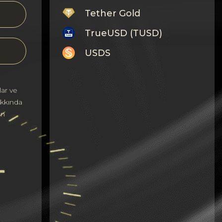
Tether Gold
TrueUSD (TUSD)
USDS
Monero
ar ve
Tron
akkında
Litecoin
ın
GRAM
Notcoin (NOT)
BNB BEP20
Stellar
Ripple