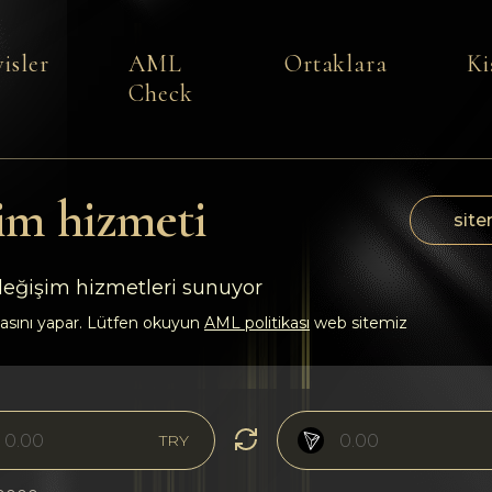
isler
AML
Ortaklara
Ki
Check
im hizmeti
site
 değişim hizmetleri sunuyor
asını yapar. Lütfen okuyun
AML politikası
web sitemiz
TRY