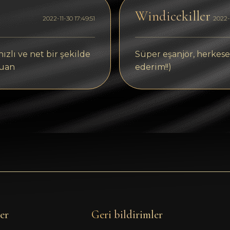
Windicekiller
2022-11-30 17:49:51
2022-1
ızlı ve net bir şekilde
Süper eşanjör, herkese
puan
ederim!!)
ler
Geri bildirimler