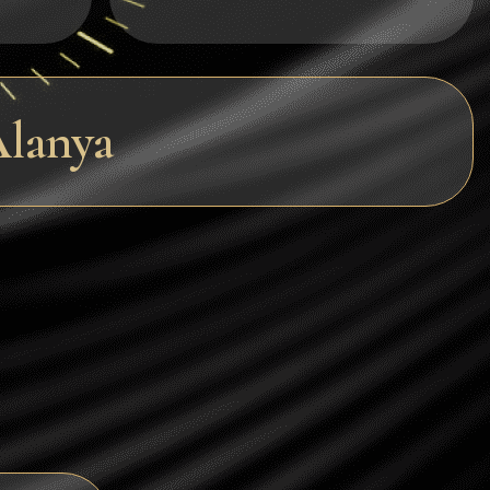
Dogecoin
Dash
Solana
Alanya
Polygon (POL)
Ethereum classic (ETC)
Cardano (ADA)
Bitcoin Cash
Bitcoin SV (BSV)
Arbitrum
Optimism (OP)
Cosmos (ATOM)