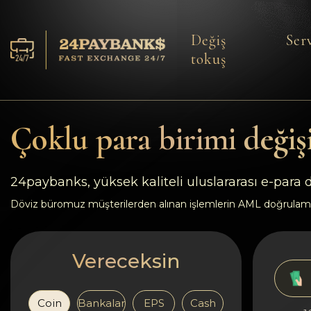
Değiş
Serv
tokuş
Servisler
Rezervler
Çoklu para birimi değiş
Ortaklara
24paybanks, yüksek kaliteli uluslararası e-para
Geri bildirimler
Döviz büromuz müşterilerden alınan işlemlerin AML doğrulam
Kurallar
Vereceksin
AML/CFT
Coin
Bankalar
EPS
Cash