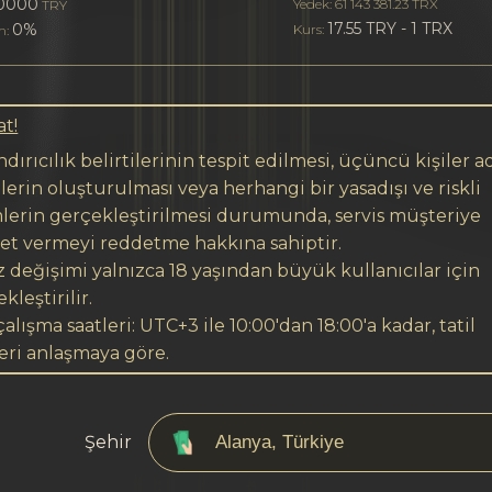
0000
Yedek: 61 143 381.23 TRX
TRY
17.55 TRY - 1 TRX
0%
Kurs:
m:
at!
dırıcılık belirtilerinin tespit edilmesi, üçüncü kişiler a
lerin oluşturulması veya herhangi bir yasadışı ve riskli
mlerin gerçekleştirilmesi durumunda, servis müşteriye
et vermeyi reddetme hakkına sahiptir.
 değişimi yalnızca 18 yaşından büyük kullanıcılar için
kleştirilir.
çalışma saatleri: UTC+3 ile 10:00'dan 18:00'a kadar, tatil
eri anlaşmaya göre.
Şehir