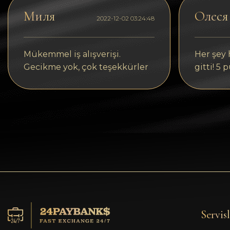
Tezos
Миля
Олеся
2022-12-02 03:24:48
Avalanche (AVAX)
Uniswap (UNI)
Mükemmel iş alışverişi.
Her şey h
Jupiter (JUP)
Gecikme yok, çok teşekkürler
gitti! 5 
Servis