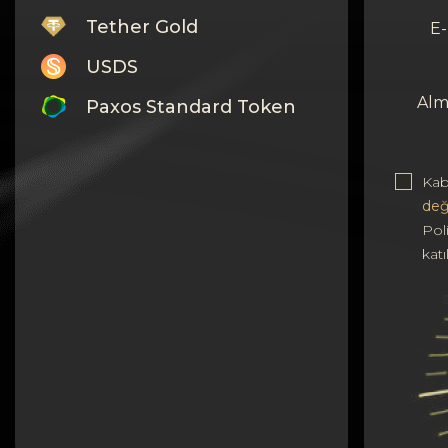
Tether Gold
E-
USDS
Alm
Paxos Standard Token
Monero
Kab
Tron
değ
Litecoin
Poli
kat
GRAM
Notcoin (NOT)
BNB BEP20
Stellar
Ripple