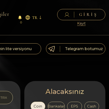
şiler
GIRIŞ
TR
0
Kayıt
nin lite versiyonu
Telegram botumuz
Alacaksınız
TRX
Coin
Bankalar
EPS
Cash