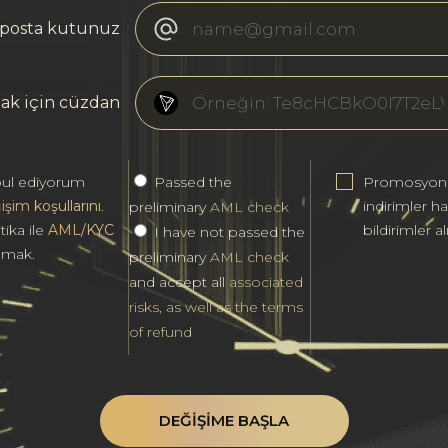
posta kutunuz
ak için cüzdan
ul ediyorum
Passed the
Promosyonl
işim koşullarını
.
indirimler h
preliminary
AML check
tika ile
AML/KYC
bildirimler al
I have not passed the
ılmak.
preliminary
AML check
and accept all
associated
risks, as well as the terms
of refund
DEĞIŞIME BAŞLA