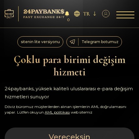
TR
0
Servisler
sitenin lite versiyonu
Telegram botumuz
Rezervler
Çoklu para birimi değişim
hizmeti
Ortaklara
Geri bildirimler
24paybanks, yüksek kaliteli uluslararası e-para değişim
hizmetleri sunuyor
Kurallar
Döviz büromuz müşterilerden alınan işlemlerin AML doğrulamasını
yapar. Lütfen okuyun
AML politikası
web sitemiz
AML/CFT
Vereceksin