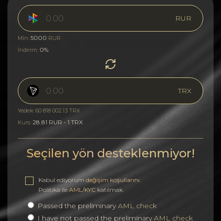
RUR
5000
Min:
RUR
0%
İndirim:
TRX
Yedek: 60 818 002.13 TRX
28.81 RUR - 1 TRX
Kurs:
Seçilen yön desteklenmiyor!
Kabul ediyorum
değişim koşullarını
.
Politika ile
AML/KYC
katılmak.
Passed the preliminary
AML check
I have not passed the preliminary
AML check