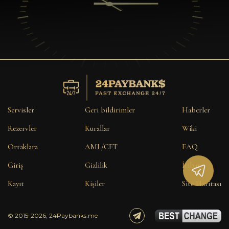
Servisler
Geri bildirimler
Haberler
Rezervler
Kurallar
Wiki
Ortaklara
AML/CFT
FAQ
Giriş
Gizlilik
İtibar
Kayıt
Kişiler
Site Haritası
© 2015-2026, 24Paybanks.me