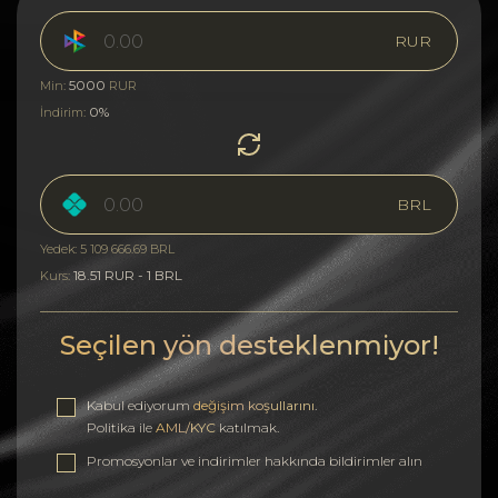
RUR
5000
Min:
RUR
0%
İndirim:
BRL
Yedek: 5 109 666.69 BRL
18.51 RUR - 1 BRL
Kurs:
Seçilen yön desteklenmiyor!
Kabul ediyorum
değişim koşullarını
.
Politika ile
AML/KYC
katılmak.
Promosyonlar ve indirimler hakkında bildirimler alın