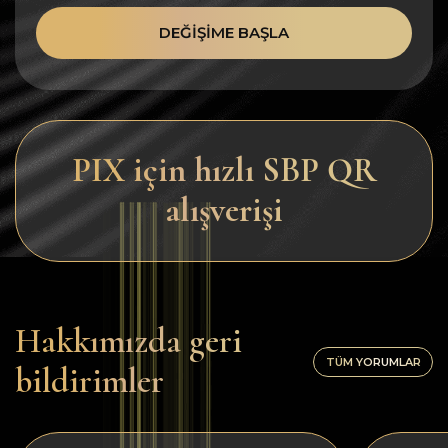
DEĞIŞIME BAŞLA
PIX için hızlı SBP QR
alışverişi
Hakkımızda geri
TÜM YORUMLAR
bildirimler