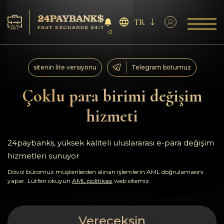
TR
0
Servisler
sitenin lite versiyonu
Telegram botumuz
Rezervler
Çoklu para birimi değişim
hizmeti
Ortaklara
Geri bildirimler
24paybanks, yüksek kaliteli uluslararası e-para değişim
hizmetleri sunuyor
Kurallar
Döviz büromuz müşterilerden alınan işlemlerin AML doğrulamasını
yapar. Lütfen okuyun
AML politikası
web sitemiz
AML/CFT
Vereceksin